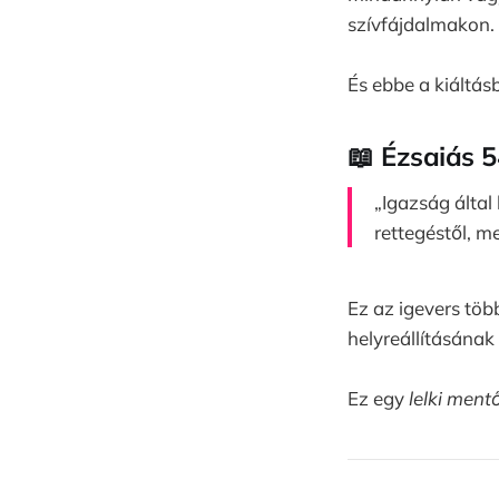
szívfájdalmakon.
És ebbe a kiáltásb
📖 Ézsaiás 5
„Igazság által
rettegéstől, m
Ez az igevers töb
helyreállításának 
Ez egy
lelki ment