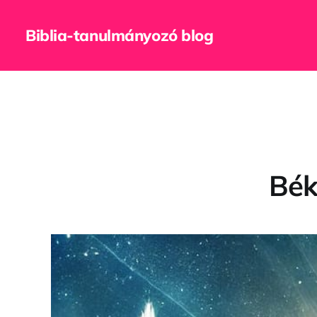
Biblia-tanulmányozó blog
Bék