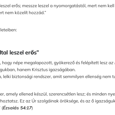
 leszel erős; messze leszel a nyomorgatástól, mert nem kell 
ert nem közelít hozzád.”
leteiben:
tal leszel erős”
i, hogy népe megalapozott, gyökerező és felépített lesz
az
águkban, hanem Krisztus igazságában.
p, lelki biztonsági rendszer, amit semmilyen ellenség nem 
r, amely ellened készül, szerencsétlen lesz; és minden nye
árhoztatsz. Ez az Úr szolgáinak öröksége, és az ő igazságuk
 (
Ézsaiás 54:17
)