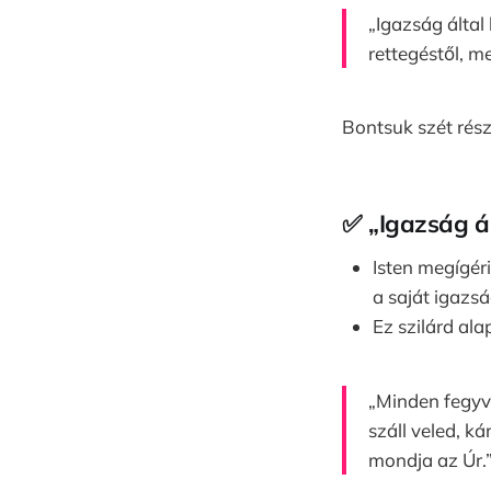
„Igazság által
rettegéstől, m
Bontsuk szét rész
✅
„Igazság ál
Isten megígér
a saját igazs
Ez szilárd ala
„Minden fegyve
száll veled, k
mondja az Úr.”