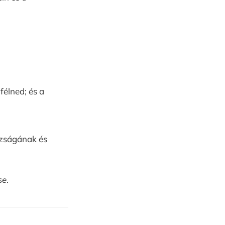
félned; és a
azságának és
se
.