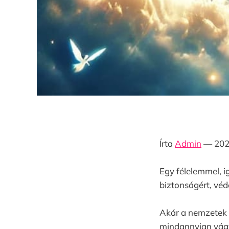
Írta
Admin
— 2025.
Egy félelemmel, i
biztonságért, véd
Akár a nemzetek z
mindannyian vágyu