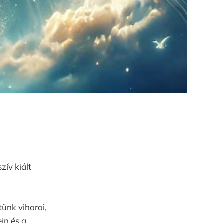
zív kiált
ünk viharai,
in és a