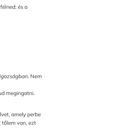
félned; és a
 igazságban
. Nem
tud megingatni.
lvet, amely perbe
 tőlem van, ezt