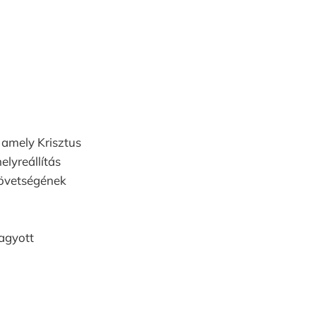
 amely Krisztus
elyreállítás
szövetségének
hagyott