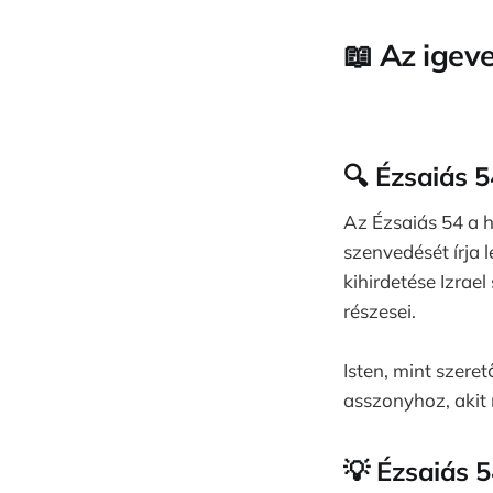
📖
Az igev
🔍
Ézsaiás 5
Az Ézsaiás 54 a h
szenvedését írja l
kihirdetése Izrael
részesei.
Isten, mint szere
asszonyhoz, akit 
💡
Ézsaiás 5