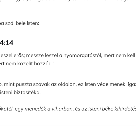
a szól bele Isten:
4:14
 leszel erős; messze leszel a nyomorgatástól, mert nem kell 
ert nem közelít hozzád.”
b, mint puszta szavak az oldalon, ez Isten védelmének, ig
isteni biztosítéka.
őkötél
, egy
menedék a viharban
, és az
isteni béke kihirdeté