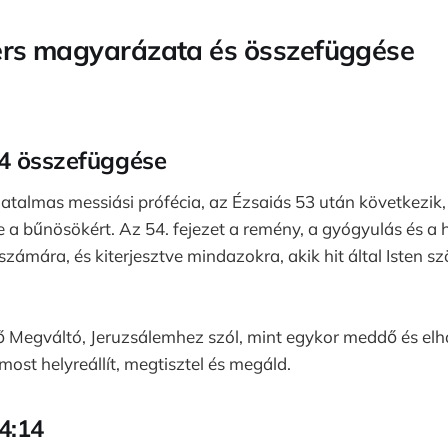
ers magyarázata és összefüggése
4 összefüggése
atalmas messiási prófécia, az Ézsaiás 53 után következik,
e a bűnösökért. Az 54. fejezet a remény, a gyógyulás és a h
 számára, és kiterjesztve mindazokra, akik hit által Isten 
tő Megváltó, Jeruzsálemhez szól, mint egykor meddő és el
most helyreállít, megtisztel és megáld.
4:14