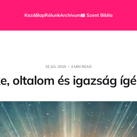
Kezdőlap
Rólunk
Archívum
📖 Szent Biblia
26 JUL 2025
4 MIN READ
e, oltalom és igazság ígé