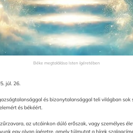
Béke megtalálása Isten ígéretében
 júl. 26.
gazságtalansággal és bizonytalansággal teli világban sok s
elemért és békéért.
űrzavara, az utcáinkon dúló erőszak, vagy személyes élet
nk egy olyan ígéretre, amely túlmutat a hírek szalagcíme