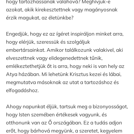
hogy tartozhassanak valahová? Meghívjuk-e
azokat, akik kirekesztettnek vagy magányosnak
érzik magukat, az életünkbe?
Engedjük, hogy ez az ígéret inspiráljon minket arra,
hogy elérjük, szeressük és szolgáljuk
embertársainkat. Amikor találkozunk valakivel, aki
elveszettnek vagy elidegenedettnek tűnik,
emlékeztethetjük őt is arra, hogy neki is van hely az
Atya házában. Mi lehetünk Krisztus kezei és lábai,
megmutatva másoknak az utat a tartozáshoz és
elfogadáshoz.
Ahogy napunkat éljük, tartsuk meg a bizonyosságot,
hogy Isten szemében értékesek vagyunk, és
otthonunk van az Ő országában. Ez a tudás adjon
erőt, hogy bárhová megyünk, a szeretet, kegyelem