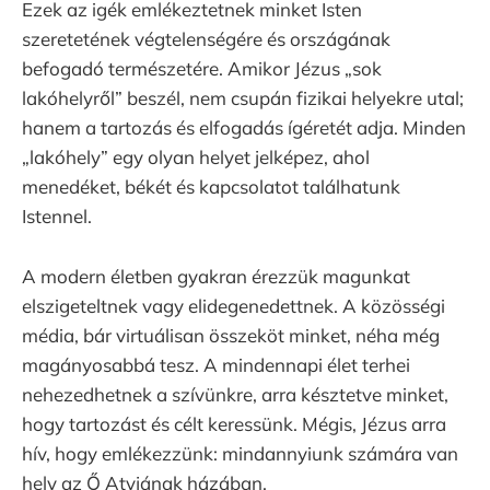
Ezek az igék emlékeztetnek minket Isten
szeretetének végtelenségére és országának
befogadó természetére. Amikor Jézus „sok
lakóhelyről” beszél, nem csupán fizikai helyekre utal;
hanem a tartozás és elfogadás ígéretét adja. Minden
„lakóhely” egy olyan helyet jelképez, ahol
menedéket, békét és kapcsolatot találhatunk
Istennel.
A modern életben gyakran érezzük magunkat
elszigeteltnek vagy elidegenedettnek. A közösségi
média, bár virtuálisan összeköt minket, néha még
magányosabbá tesz. A mindennapi élet terhei
nehezedhetnek a szívünkre, arra késztetve minket,
hogy tartozást és célt keressünk. Mégis, Jézus arra
hív, hogy emlékezzünk: mindannyiunk számára van
hely az Ő Atyjának házában.