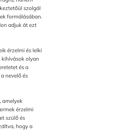
ékeztetőül szolgál
ének formálásában.
on adjuk át ezt
 érzelmi és lelki
 kihívások olyan
retetet és a
 a nevelő és
t, amelyek
yermek érzelmi
et szülő és
dítva, hogy a