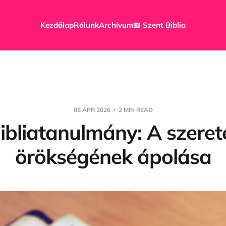
Kezdőlap
Rólunk
Archívum
📖 Szent Biblia
08 APR 2026
2 MIN READ
ibliatanulmány: A szeret
örökségének ápolása