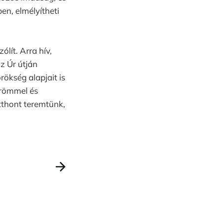
n, elmélyítheti
lít. Arra hív,
z Úr útján
rökség alapjait is
örömmel és
otthont teremtünk,