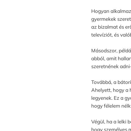
Hogyan alkalmazha
gyermekek szeret
az bizalmat és erő
televíziót, és val
Másodszor, példát
abból, amit halla
szeretnének adni
Továbbá, a bátorí
Ahelyett, hogy a 
legyenek. Ez a gy
hogy félelem nélk
Végül, ha a lelki
hogy személyes m