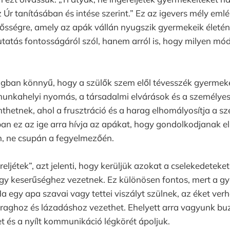
z Úr tanításában és intése szerint.” Ez az igevers mély eml
elősségre, amely az apák vállán nyugszik gyermekeik élet
atás fontosságáról szól, hanem arról is, hogy milyen mód
gban könnyű, hogy a szülők szem elől tévesszék gyermekeik
munkahelyi nyomás, a társadalmi elvárások és a személyes
thetnek, ahol a frusztráció és a harag elhomályosítja a sze
n ez az ige arra hívja az apákat, hogy gondolkodjanak el
n, ne csupán a fegyelmezőén.
eljétek”, azt jelenti, hogy kerüljük azokat a cselekedeteke
gy keserűséghez vezetnek. Ez különösen fontos, mert a g
a egy apa szavai vagy tettei viszályt szülnek, az éket verh
raghoz és lázadáshoz vezethet. Ehelyett arra vagyunk buz
let és a nyílt kommunikáció légkörét ápoljuk.