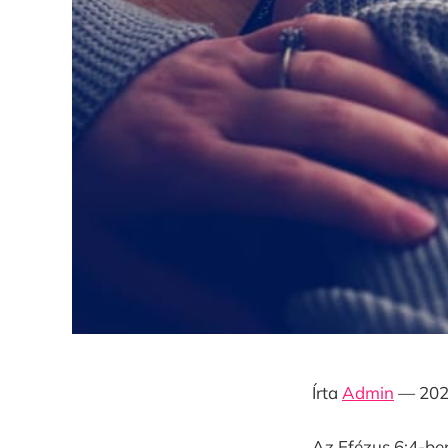
Írta
Admin
— 2026
Az Efézus 6:4-ben