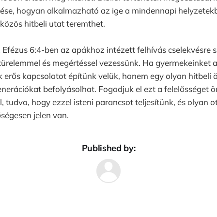
se, hogyan alkalmazható az ige a mindennapi helyzetekbe
s közös hitbeli utat teremthet.
 Efézus 6:4-ben az apákhoz intézett felhívás cselekvésre szó
 türelemmel és megértéssel vezessünk. Ha gyermekeinket a
 erős kapcsolatot építünk velük, hanem egy olyan hitbeli ö
enerációkat befolyásolhat. Fogadjuk el ezt a felelősséget 
, tudva, hogy ezzel isteni parancsot teljesítünk, és olyan 
őségesen jelen van.
Published by: