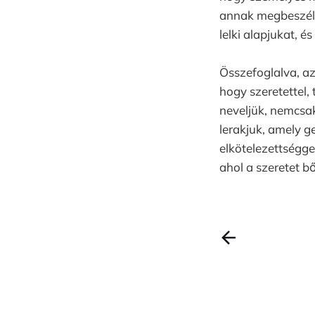
annak megbeszélé
lelki alapjukat, é
Összefoglalva, az
hogy szeretettel,
neveljük, nemcsak
lerakjuk, amely g
elkötelezettséggel
ahol a szeretet b