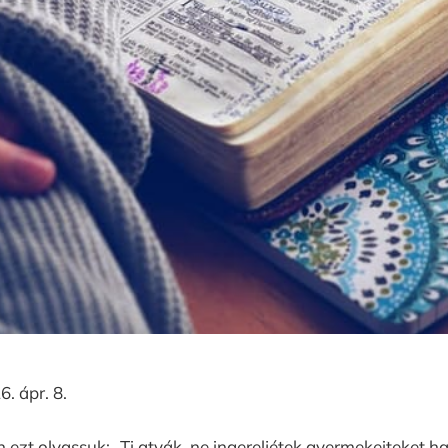
. ápr. 8.
 ezt olvassuk: „Ti atyák, ne ingereljétek gyermekeiteket 