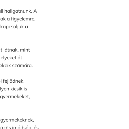
ll hallgatnunk. A
ak a figyelemre,
kikapcsoljuk a
 látnak, mint
elyeket át
ekeik számára.
 fejlődnek.
yen kicsik is
a gyermekeket,
a gyermekeknek,
közös imádság, és