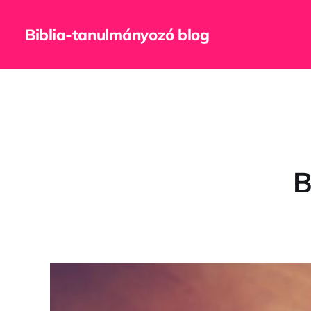
Biblia-tanulmányozó blog
B