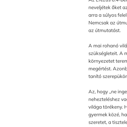
neveljétek őket a
arra a súlyos fel
Nemcsak az útmut
az útmutatást.
A mai rohanó vilá
szükségleteit. A 
környezetet terem
megértést. Azonba
tanító szerepükö
Az, hogy „ne inger
nehezteléshez va
világa törékeny. H
gyermek közé, ha
szeretet, a tiszte