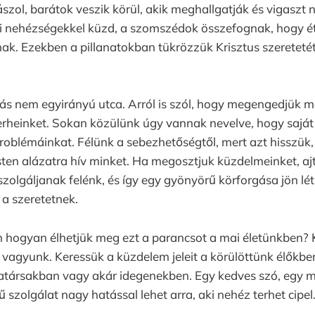
szol, barátok veszik körül, akik meghallgatják és vigaszt
i nehézségekkel küzd, a szomszédok összefognak, hogy ét
k. Ezekben a pillanatokban tükrözzük Krisztus szeretetét,
ás nem egyirányú utca. Arról is szól, hogy megengedjük 
rheinket. Sokan közülünk úgy vannak nevelve, hogy saját 
oblémáinkat. Félünk a sebezhetőségtől, mert azt hisszük
sten alázatra hív minket. Ha megosztjuk küzdelmeinket, aj
olgáljanak felénk, és így egy gyönyörű körforgása jön lét
a szeretetnek.
n hogyan élhetjük meg ezt a parancsot a mai életünkben? 
vagyunk. Keressük a küzdelem jeleit a körülöttünk élőkbe
társakban vagy akár idegenekben. Egy kedves szó, egy m
 szolgálat nagy hatással lehet arra, aki nehéz terhet cipel