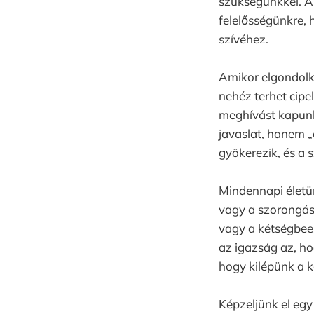
szükségünkkel. A 
felelősségünkre, 
szívéhez.
Amikor elgondolko
nehéz terhet cipe
meghívást kapunk
javaslat, hanem „
gyökerezik, és a 
Mindennapi életün
vagy a szorongás;
vagy a kétségbee
az igazság az, h
hogy kilépünk a 
Képzeljünk el egy