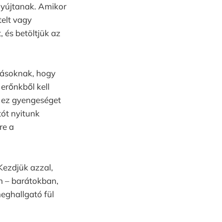
 nyújtanak. Amikor
elt vagy
 és betöltjük az
másoknak, hogy
erőnkből kell
, ez gyengeséget
tót nyitunk
re a
Kezdjük azzal,
n – barátokban,
eghallgató fül
.