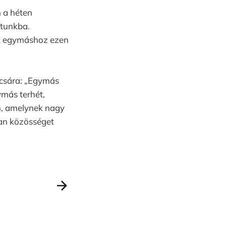
 a héten
utunkba.
nk egymáshoz ezen
ncsára: „Egymás
ymás terhét,
an, amelynek nagy
yan közösséget