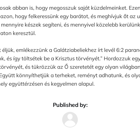
sak abban is, hogy megosszuk saját küzdelmeinket. Ezen
azon, hogy felkeressünk egy barátot, és meghívjuk őt az 
mennyire készek segíteni, és mennyivel közelebb kerülü
aton keresztül.
éljük, emlékezzünk a Galátziabeliekhez írt levél 6:2 para
k, és így töltsétek be a Krisztus törvényét.” Hordozzuk eg
 törvényét, és tükrözzük az Ő szeretetét egy olyan világb
Együtt könnyíthetjük a terheket, reményt adhatunk, és ol
ely együttérzésen és kegyelmen alapul.
Published by: