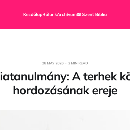
Kezdőlap
Rólunk
Archívum
📖 Szent Biblia
28 MAY 2026
2 MIN READ
liatanulmány: A terhek k
hordozásának ereje