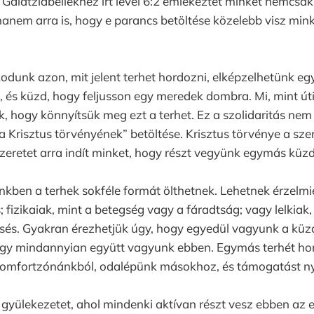
Galátziabeliekhez írt levél 6:2 emlékeztet minket nemcsak
hanem arra is, hogy e parancs betöltése közelebb visz mink
dunk azon, mit jelent terhet hordozni, elképzelhetünk egy
l, és küzd, hogy feljusson egy meredek dombra. Mi, mint út
, hogy könnyítsük meg ezt a terhet. Ez a szolidaritás ne
a Krisztus törvényének” betöltése. Krisztus törvénye a sze
szeretet arra indít minket, hogy részt vegyünk egymás küz
kben a terhek sokféle formát ölthetnek. Lehetnek érzelmi
 fizikaiak, mint a betegség vagy a fáradtság; vagy lelkiak,
sés. Gyakran érezhetjük úgy, hogy egyedül vagyunk a küz
ogy mindannyian együtt vagyunk ebben. Egymás terhét hord
komfortzónánkból, odalépünk másokhoz, és támogatást ny
 gyülekezetet, ahol mindenki aktívan részt vesz ebben az 