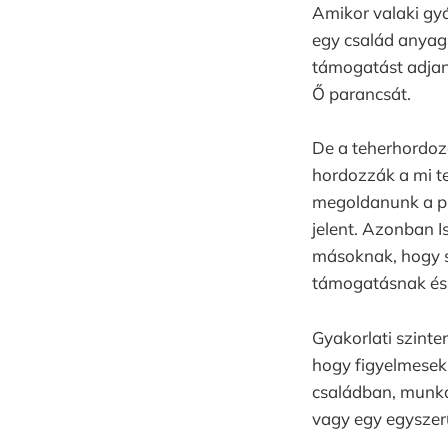
Amikor valaki gyá
egy család anyag
támogatást adjana
Ő parancsát.
De a teherhordoz
hordozzák a mi te
megoldanunk a pr
jelent. Azonban I
másoknak, hogy sz
támogatásnak és 
Gyakorlati szinte
hogy figyelmesek 
családban, munka
vagy egy egyszerű