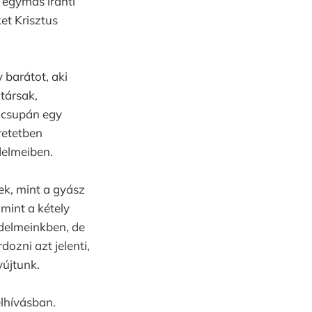
 egymás iránti
et Krisztus
 barátot, aki
itársak,
m csupán egy
retetben
delmeiben.
ek, mint a gyász
 mint a kétely
delmeinkben, de
ozni azt jelenti,
újtunk.
elhívásban.