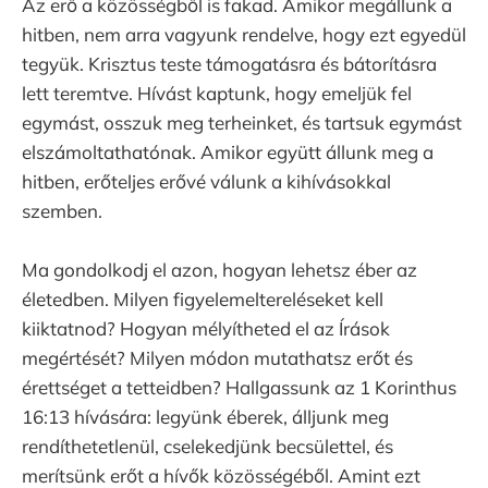
Az erő a közösségből is fakad. Amikor megállunk a
hitben, nem arra vagyunk rendelve, hogy ezt egyedül
tegyük. Krisztus teste támogatásra és bátorításra
lett teremtve. Hívást kaptunk, hogy emeljük fel
egymást, osszuk meg terheinket, és tartsuk egymást
elszámoltathatónak. Amikor együtt állunk meg a
hitben, erőteljes erővé válunk a kihívásokkal
szemben.
Ma gondolkodj el azon, hogyan lehetsz éber az
életedben. Milyen figyelemeltereléseket kell
kiiktatnod? Hogyan mélyítheted el az Írások
megértését? Milyen módon mutathatsz erőt és
érettséget a tetteidben? Hallgassunk az 1 Korinthus
16:13 hívására: legyünk éberek, álljunk meg
rendíthetetlenül, cselekedjünk becsülettel, és
merítsünk erőt a hívők közösségéből. Amint ezt