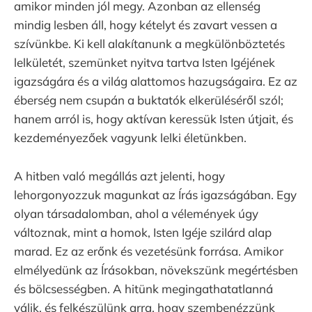
amikor minden jól megy. Azonban az ellenség
mindig lesben áll, hogy kételyt és zavart vessen a
szívünkbe. Ki kell alakítanunk a megkülönböztetés
lelkületét, szemünket nyitva tartva Isten Igéjének
igazságára és a világ alattomos hazugságaira. Ez az
éberség nem csupán a buktatók elkerüléséről szól;
hanem arról is, hogy aktívan keressük Isten útjait, és
kezdeményezőek vagyunk lelki életünkben.
A hitben való megállás azt jelenti, hogy
lehorgonyozzuk magunkat az Írás igazságában. Egy
olyan társadalomban, ahol a vélemények úgy
változnak, mint a homok, Isten Igéje szilárd alap
marad. Ez az erőnk és vezetésünk forrása. Amikor
elmélyedünk az Írásokban, növekszünk megértésben
és bölcsességben. A hitünk megingathatatlanná
válik, és felkészülünk arra, hogy szembenézzünk