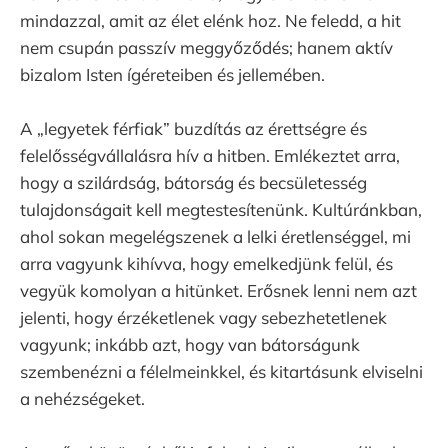
mindazzal, amit az élet elénk hoz. Ne feledd, a hit
nem csupán passzív meggyőződés; hanem aktív
bizalom Isten ígéreteiben és jellemében.
A „legyetek férfiak” buzdítás az érettségre és
felelősségvállalásra hív a hitben. Emlékeztet arra,
hogy a szilárdság, bátorság és becsületesség
tulajdonságait kell megtestesítenünk. Kultúránkban,
ahol sokan megelégszenek a lelki éretlenséggel, mi
arra vagyunk kihívva, hogy emelkedjünk felül, és
vegyük komolyan a hitünket. Erősnek lenni nem azt
jelenti, hogy érzéketlenek vagy sebezhetetlenek
vagyunk; inkább azt, hogy van bátorságunk
szembenézni a félelmeinkkel, és kitartásunk elviselni
a nehézségeket.