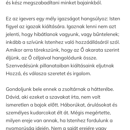
és kész megszabadítani minket bajainkból.
Ez az igevers egy mély igazságot hangsúlyoz: Isten
figyel az igazak kiáltására. Igaznak lenni nem azt
jelenti, hogy hibátlanok vagyunk, vagy bűntelenek;
inkább a szívünk Istenhez való hozzáállásáról szól.
Amikor arra törekszünk, hogy az Ő akarata szerint
éljünk, az Ő céljaival hangolódunk össze.
Szenvedésünk pillanataiban kiáltásaink eljutnak
Hozzá, és válasza szeretet és irgalom.
Gondoljunk bele ennek a zsoltárnak a hátterébe.
Dávid, aki ezeket a szavakat írta, nem volt
ismeretlen a bajok előtt. Háborúkat, árulásokat és
személyes kudarcokat élt át. Mégis megértette,
milyen ereje van annak, ha Istenhez fordulunk a
nyomorúság idején. Nem a saját erejére vagy