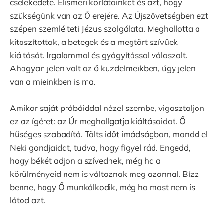
cselekedete. Elismeri korlátainkat és azt, hogy
szükségünk van az Ő erejére. Az Újszövetségben ezt
szépen szemlélteti Jézus szolgálata. Meghallotta a
kitaszítottak, a betegek és a megtört szívűek
kiáltását. Irgalommal és gyógyítással válaszolt.
Ahogyan jelen volt az ő küzdelmeikben, úgy jelen
van a mieinkben is ma.
Amikor saját próbáiddal nézel szembe, vigasztaljon
ez az ígéret: az Úr meghallgatja kiáltásaidat. Ő
hűséges szabadító. Tölts időt imádságban, mondd el
Neki gondjaidat, tudva, hogy figyel rád. Engedd,
hogy békét adjon a szívednek, még ha a
körülményeid nem is változnak meg azonnal. Bízz
benne, hogy Ő munkálkodik, még ha most nem is
látod azt.