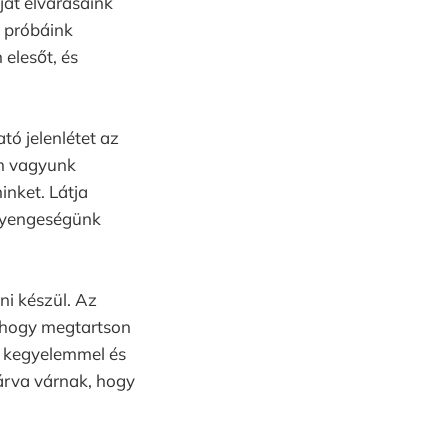
ját elvárásaink
 próbáink
elesőt, és
tó jelenlétet az
em vagyunk
inket. Látja
 Gyengeségünk
ni készül. Az
a, hogy megtartson
 kegyelemmel és
tárva várnak, hogy