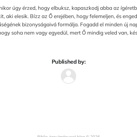
ikor úgy érzed, hogy elbuksz, kapaszkodj abba az ígéretb
, aki elesik. Bízz az Ő erejében, hogy felemeljen, és enge
űségének bizonyságaivá formálja. Fogadd el minden új nap
hogy soha nem vagy egyedül, mert Ő mindig veled van, kés
Published by:
Biblia-tanulmányozó blog © 2026