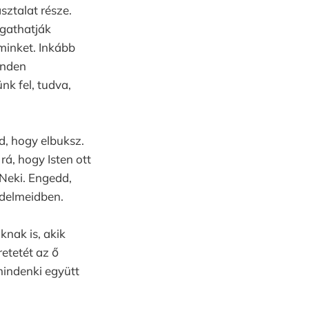
sztalat része.
ngathatják
minket. Inkább
inden
nk fel, tudva,
d, hogy elbuksz.
á, hogy Isten ott
Neki. Engedd,
zdelmeidben.
knak is, akik
etetét az ő
indenki együtt