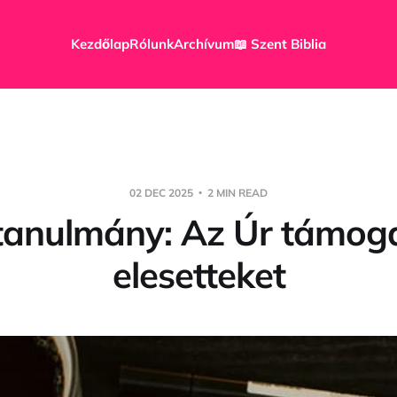
Kezdőlap
Rólunk
Archívum
📖 Szent Biblia
02 DEC 2025
2 MIN READ
atanulmány: Az Úr támoga
elesetteket