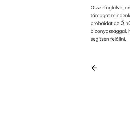
Összefoglalva, am
támogat mindenkit
próbáidat az Ő h
bizonyossággal, 
segítsen felállni.