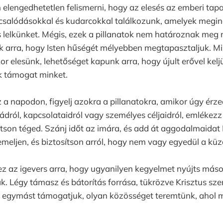
elengedhetetlen felismerni, hogy az elesés az emberi tapa
 csalódásokkal és kudarcokkal találkozunk, amelyek megi
 lelkünket. Mégis, ezek a pillanatok nem határoznak meg 
k arra, hogy Isten hűségét mélyebben megtapasztaljuk. M
r elesünk, lehetőséget kapunk arra, hogy újult erővel keljü
 támogat minket.
 napodon, figyelj azokra a pillanatokra, amikor úgy érze
ról, kapcsolataidról vagy személyes céljaidról, emlékezz r
son téged. Szánj időt az imára, és add át aggodalmaidat 
lemeljen, és biztosítson arról, hogy nem vagy egyedül a kü
z az igevers arra, hogy ugyanilyen kegyelmet nyújts máso
. Légy támasz és bátorítás forrása, tükrözve Krisztus szer
 egymást támogatjuk, olyan közösséget teremtünk, ahol m