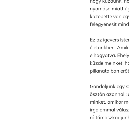
hogy küzdünk, ho
nyomása miatt úg
közepette van eg
felegyenesít min
Ez az igevers Ist
életünkben. Amik
elhagyatva. Ehely
küzdelmeinket, ha
pillanataiban erő
Gondoljunk egy sz
ösztön azonnali; a
minket, amikor m
irgalommal válasz
rá támaszkodjunk