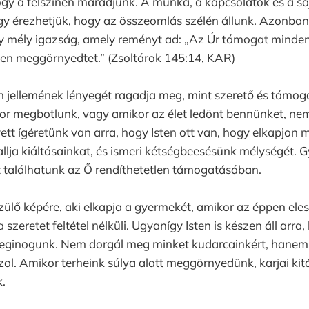
gy a felszínen maradjunk. A munka, a kapcsolatok és a sa
y érezhetjük, hogy az összeomlás szélén állunk. Azonban
y mély igazság, amely reményt ad: „Az Úr támogat minden 
den meggörnyedtet.” (Zsoltárok 145:14, KAR)
en jellemének lényegét ragadja meg, mint szerető és támoga
or megbotlunk, vagy amikor az élet ledönt bennünket, n
ett ígéretünk van arra, hogy Isten ott van, hogy elkapjon m
llja kiáltásainkat, és ismeri kétségbeesésünk mélységét.
t találhatunk az Ő rendíthetetlen támogatásában.
ülő képére, aki elkapja a gyermekét, amikor az éppen eles
 szeretet feltétel nélküli. Ugyanígy Isten is készen áll arr
eginogunk. Nem dorgál meg minket kudarcainkért, hanem
ol. Amikor terheink súlya alatt meggörnyedünk, karjai ki
.