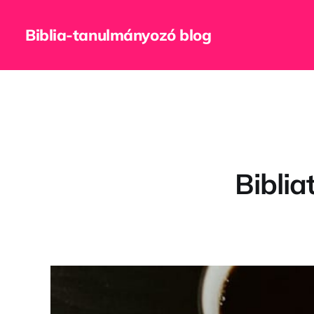
Biblia-tanulmányozó blog
Bibli