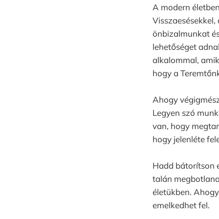
A modern életben 
Visszaesésekkel,
önbizalmunkat és
lehetőséget adna
alkalommal, amiko
hogy a Teremtőnk
Ahogy végigmész a
Legyen szó munkád
van, hogy megtart
hogy jelenléte fe
Hadd bátorítson e
talán megbotlanak
életükben. Ahogy
emelkedhet fel.