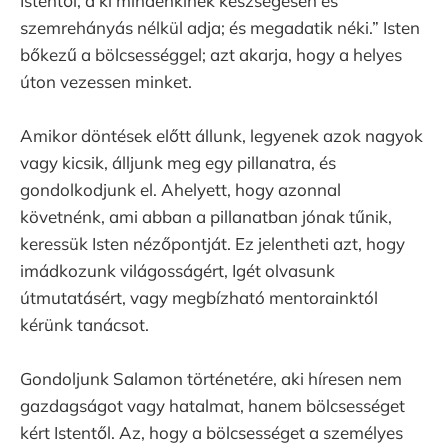
Istentől, a ki mindenkinek készségesen és
szemrehányás nélkül adja; és megadatik néki.” Isten
bőkezű a bölcsességgel; azt akarja, hogy a helyes
úton vezessen minket.
Amikor döntések előtt állunk, legyenek azok nagyok
vagy kicsik, álljunk meg egy pillanatra, és
gondolkodjunk el. Ahelyett, hogy azonnal
követnénk, ami abban a pillanatban jónak tűnik,
keressük Isten nézőpontját. Ez jelentheti azt, hogy
imádkozunk világosságért, Igét olvasunk
útmutatásért, vagy megbízható mentorainktól
kérünk tanácsot.
Gondoljunk Salamon történetére, aki híresen nem
gazdagságot vagy hatalmat, hanem bölcsességet
kért Istentől. Az, hogy a bölcsességet a személyes