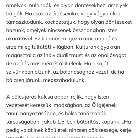
amelyek múlandók, és olyan döntésekhez, amelyek
balgák. Ha csak az érzéseinkre vagy vágyainkra
támaszkodunk, kockáztatjuk, hogy olyan döntéseket
hozunk, amelyek nincsenek összhangban Isten
akaratával. Ez különösen igaz a mai rohanó és
érzelmileg túlfűtött világban. Kultúránk gyakran
magasztalja az individualizmust és az önállóságot,
de az Írás más mércét állít elénk. Ha a saját
szívünkben bízunk, az bolondsághoz vezet, de ha
bölcsen járunk, megszabadulunk.
A bölcs járás kulcsa abban rejlik, hogy Isten
vezetését keressük imádságban, az Ő Igéjének
tanulmányozásában, és bölcs tanácsadók
társaságában. Jakab 1:5-ben bátorítást kapunk: „Ha
pedig valakinek közületek nincsen bölcsessége, kérje