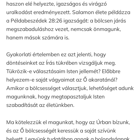
haszon elé helyezte, igazságos és virágzó
uralkodást eredményezett. Salamon élete példázza
a Példabeszédek 28:26 igazságát: a bölcsen járás
megszabaduláshoz vezet, nemcsak önmagunk,
hanem mások számára is.
Gyakorlati értelemben ez azt jelenti, hogy
döntéseinket az Írás tükrében vizsgáljuk meg.
Tükrözik-e választásaim Isten jellemét? Előbbre
helyezem-e saját vágyaimat az Ő akaratánál?
Amikor a bölcsességet választjuk, lehetőséget adunk
magunknak, hogy megtapasztaljuk Isten
szabadítását az életünkben.
Ma kötelezzük el magunkat, hogy az Úrban bízunk,
és az Ő bölcsességét keressük a saját szívünk
helyett. Legyünk tudatában annak a bolondságnak,