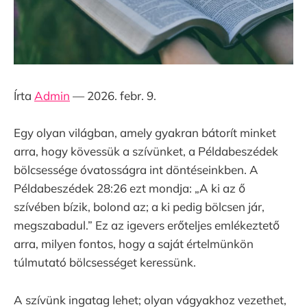
Írta
Admin
— 2026. febr. 9.
Egy olyan világban, amely gyakran bátorít minket
arra, hogy kövessük a szívünket, a Példabeszédek
bölcsessége óvatosságra int döntéseinkben. A
Példabeszédek 28:26 ezt mondja: „A ki az ő
szívében bízik, bolond az; a ki pedig bölcsen jár,
megszabadul.” Ez az igevers erőteljes emlékeztető
arra, milyen fontos, hogy a saját értelmünkön
túlmutató bölcsességet keressünk.
A szívünk ingatag lehet; olyan vágyakhoz vezethet,