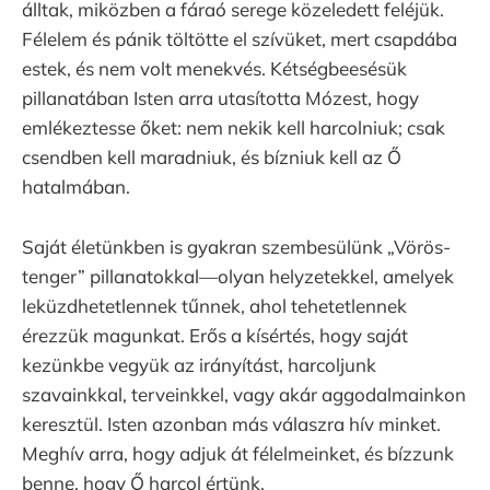
álltak, miközben a fáraó serege közeledett feléjük.
Félelem és pánik töltötte el szívüket, mert csapdába
estek, és nem volt menekvés. Kétségbeesésük
pillanatában Isten arra utasította Mózest, hogy
emlékeztesse őket: nem nekik kell harcolniuk; csak
csendben kell maradniuk, és bízniuk kell az Ő
hatalmában.
Saját életünkben is gyakran szembesülünk „Vörös-
tenger” pillanatokkal—olyan helyzetekkel, amelyek
leküzdhetetlennek tűnnek, ahol tehetetlennek
érezzük magunkat. Erős a kísértés, hogy saját
kezünkbe vegyük az irányítást, harcoljunk
szavainkkal, terveinkkel, vagy akár aggodalmainkon
keresztül. Isten azonban más válaszra hív minket.
Meghív arra, hogy adjuk át félelmeinket, és bízzunk
benne, hogy Ő harcol értünk.