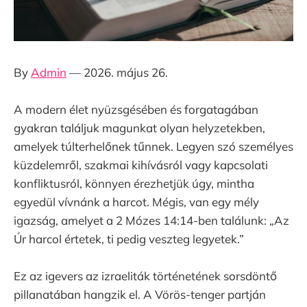
By
Admin
— 2026. május 26.
A modern élet nyüzsgésében és forgatagában
gyakran találjuk magunkat olyan helyzetekben,
amelyek túlterhelőnek tűnnek. Legyen szó személyes
küzdelemről, szakmai kihívásról vagy kapcsolati
konfliktusról, könnyen érezhetjük úgy, mintha
egyedül vívnánk a harcot. Mégis, van egy mély
igazság, amelyet a 2 Mózes 14:14-ben találunk: „Az
Úr harcol értetek, ti pedig veszteg legyetek.”
Ez az igevers az izraeliták történetének sorsdöntő
pillanatában hangzik el. A Vörös-tenger partján