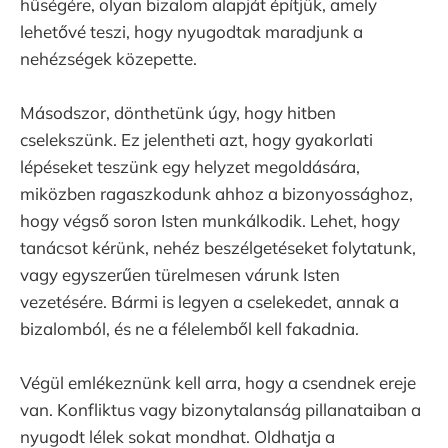
hűségére, olyan bizalom alapját építjük, amely
lehetővé teszi, hogy nyugodtak maradjunk a
nehézségek közepette.
Másodszor, dönthetünk úgy, hogy hitben
cselekszünk. Ez jelentheti azt, hogy gyakorlati
lépéseket teszünk egy helyzet megoldására,
miközben ragaszkodunk ahhoz a bizonyossághoz,
hogy végső soron Isten munkálkodik. Lehet, hogy
tanácsot kérünk, nehéz beszélgetéseket folytatunk,
vagy egyszerűen türelmesen várunk Isten
vezetésére. Bármi is legyen a cselekedet, annak a
bizalomból, és ne a félelemből kell fakadnia.
Végül emlékeznünk kell arra, hogy a csendnek ereje
van. Konfliktus vagy bizonytalanság pillanataiban a
nyugodt lélek sokat mondhat. Oldhatja a