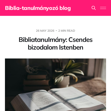
Biblia-tanulmányozó blog
26 MAY 2026
2 MIN READ
Bibliatanulmány: Csendes
bizodalom Istenben