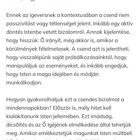
Ennek az igeversnek a kontextusában a csend nem
passzivitást vagy tétlenséget jelent. Inkább egy aktív
döntés Istenbe vetett bizalomról. Annak kijelentése,
hogy hisszük: Ő irányít, még akkor is, amikor a
körülmények félelmetesek. A csend azt is jelentheti,
hogy visszalépünk saját próbálkozásainktól, hogy
manipuláljuk az eseményeket, és inkább engedjük,
hogy Isten a maga idejében és módján
munkálkodjon.
Hogyan gyakorolhatjuk ezt a csendes bizalmat a
mindennapokban? Először is, mély hitet kell
kialakítanunk Isten jellemében. Ezt imádság,
dicsőítés és az Ő Igéjének elmélkedése által tehetjük
meg. Amikor emlékeztetjük magunkat Isten múltbeli