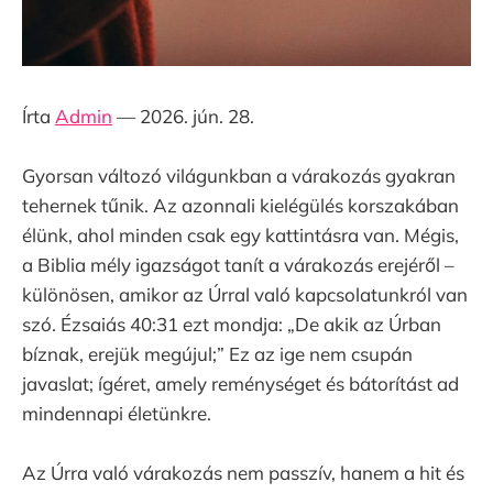
Írta
Admin
— 2026. jún. 28.
Gyorsan változó világunkban a várakozás gyakran
tehernek tűnik. Az azonnali kielégülés korszakában
élünk, ahol minden csak egy kattintásra van. Mégis,
a Biblia mély igazságot tanít a várakozás erejéről –
különösen, amikor az Úrral való kapcsolatunkról van
szó. Ézsaiás 40:31 ezt mondja: „De akik az Úrban
bíznak, erejük megújul;” Ez az ige nem csupán
javaslat; ígéret, amely reménységet és bátorítást ad
mindennapi életünkre.
Az Úrra való várakozás nem passzív, hanem a hit és