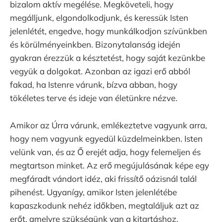
bizalom aktív megélése. Megköveteli, hogy
megálljunk, elgondolkodjunk, és keressük Isten
jelenlétét, engedve, hogy munkálkodjon szívünkben
és körülményeinkben. Bizonytalanság idején
gyakran érezzük a késztetést, hogy saját kezünkbe
vegyük a dolgokat. Azonban az igazi erő abból
fakad, ha Istenre várunk, bízva abban, hogy
tökéletes terve és ideje van életünkre nézve.
Amikor az Úrra várunk, emlékeztetve vagyunk arra,
hogy nem vagyunk egyedül küzdelmeinkben. Isten
velünk van, és az Ő erejét adja, hogy felemeljen és
megtartson minket. Az erő megújulásának képe egy
megfáradt vándort idéz, aki frissítő oázisnál talál
pihenést. Ugyanígy, amikor Isten jelenlétébe
kapaszkodunk nehéz időkben, megtaláljuk azt az
erőt, amelyre szükségünk van a kitartáshoz.