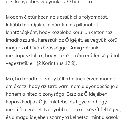
érzékenyebbek vagyunk az Ő hangjára.
Modern életünkben ne siessük el a folyamatot.
Inkább fogadjuk el a várakozás pillanatait
lehetőségként, hogy közelebb kerüljünk Istenhez.
Imádkozzunk, keressük az Ő Igéjét, és vegyük körül
magunkat hívő közösséggel. Amíg várunk,
megtapasztaljuk, hogy „az én erőm erőtlenség által
végeztetik el” (2 Korinthus 12:9).
Ma, ha fáradtnak vagy túlterheltnek érzed magad,
emlékezz, hogy az Úrra várni nem a gyengeség jele,
hanem a hited bizonysága. Bízz az Ő idejében,
kapaszkodj az Ő jelenlétébe, és figyeld, ahogy
megújítja erődet. Nagyobb dolgokra készít fel téged,
és a maga idejében szárnyra kelhetsz, mint a sasok.