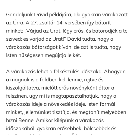
Gondoljunk Dávid példájára, aki gyakran várakozott
az Úrra. A 27. zsoltár 14. versében így bátorít
minket: „Várjad az Urat, légy erős, és bátorodjék a te
szíved; és várjad az Urat!” Dávid tudta, hogy a
várakozás bátorságot kíván, de azt is tudta, hogy
Isten hűségesen megújítja lelkét.
A várakozás lehet a felkészülés időszaka. Ahogyan
a magnak is a földben kell lennie, rejtve és
kiszolgáltatva, mielőtt erős növényként áttör a
felszínen, úgy mi is megtapasztalhatjuk, hogy a
várakozás ideje a növekedés ideje. Isten formál
minket, jellemünket tisztítja, és megtanít mélyebben
bízni Benne. Amikor kilépünk a várakozás
időszakából, gyakran erősebbek, bölcsebbek és