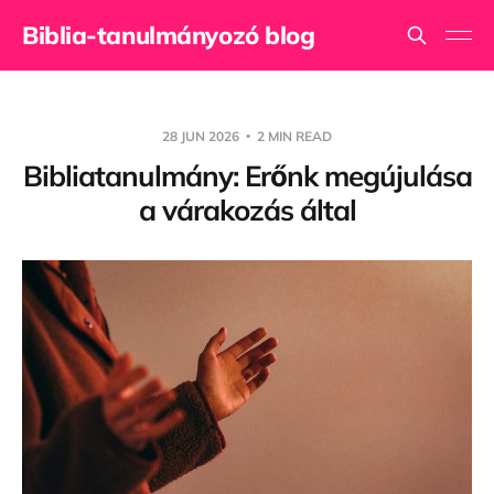
Biblia-tanulmányozó blog
28 JUN 2026
2 MIN READ
Bibliatanulmány: Erőnk megújulása
a várakozás által