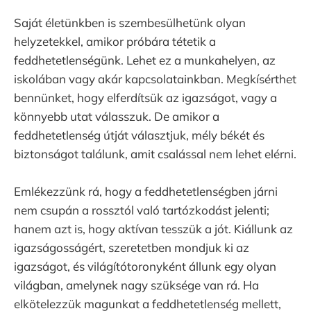
Saját életünkben is szembesülhetünk olyan
helyzetekkel, amikor próbára tétetik a
feddhetetlenségünk. Lehet ez a munkahelyen, az
iskolában vagy akár kapcsolatainkban. Megkísérthet
bennünket, hogy elferdítsük az igazságot, vagy a
könnyebb utat válasszuk. De amikor a
feddhetetlenség útját választjuk, mély békét és
biztonságot találunk, amit csalással nem lehet elérni.
Emlékezzünk rá, hogy a feddhetetlenségben járni
nem csupán a rossztól való tartózkodást jelenti;
hanem azt is, hogy aktívan tesszük a jót. Kiállunk az
igazságosságért, szeretetben mondjuk ki az
igazságot, és világítótoronyként állunk egy olyan
világban, amelynek nagy szüksége van rá. Ha
elkötelezzük magunkat a feddhetetlenség mellett,