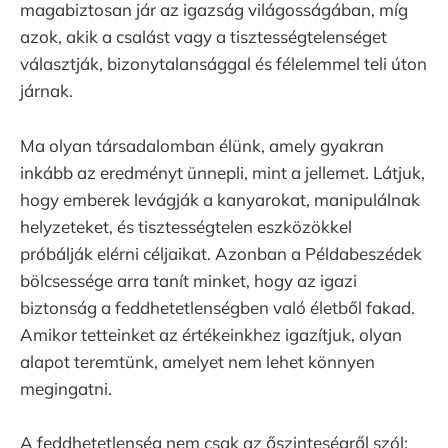
magabiztosan jár az igazság világosságában, míg
azok, akik a csalást vagy a tisztességtelenséget
választják, bizonytalansággal és félelemmel teli úton
járnak.
Ma olyan társadalomban élünk, amely gyakran
inkább az eredményt ünnepli, mint a jellemet. Látjuk,
hogy emberek levágják a kanyarokat, manipulálnak
helyzeteket, és tisztességtelen eszközökkel
próbálják elérni céljaikat. Azonban a Példabeszédek
bölcsessége arra tanít minket, hogy az igazi
biztonság a feddhetetlenségben való életből fakad.
Amikor tetteinket az értékeinkhez igazítjuk, olyan
alapot teremtünk, amelyet nem lehet könnyen
megingatni.
A feddhetetlenség nem csak az őszinteségről szól;