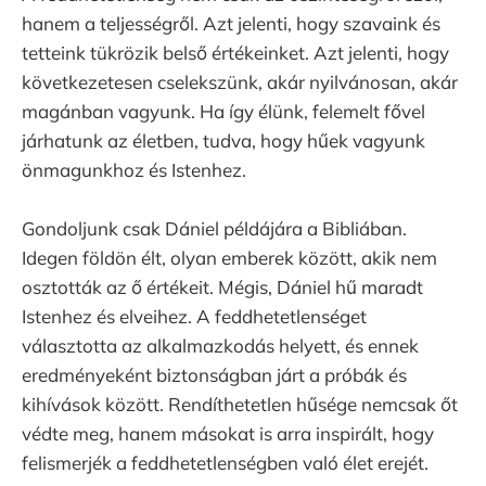
hanem a teljességről. Azt jelenti, hogy szavaink és
tetteink tükrözik belső értékeinket. Azt jelenti, hogy
következetesen cselekszünk, akár nyilvánosan, akár
magánban vagyunk. Ha így élünk, felemelt fővel
járhatunk az életben, tudva, hogy hűek vagyunk
önmagunkhoz és Istenhez.
Gondoljunk csak Dániel példájára a Bibliában.
Idegen földön élt, olyan emberek között, akik nem
osztották az ő értékeit. Mégis, Dániel hű maradt
Istenhez és elveihez. A feddhetetlenséget
választotta az alkalmazkodás helyett, és ennek
eredményeként biztonságban járt a próbák és
kihívások között. Rendíthetetlen hűsége nemcsak őt
védte meg, hanem másokat is arra inspirált, hogy
felismerjék a feddhetetlenségben való élet erejét.