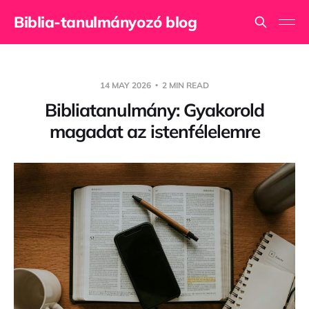
Biblia-tanulmányozó blog
14 MAY 2026
2 MIN READ
Bibliatanulmány: Gyakorold
magadat az istenfélelemre