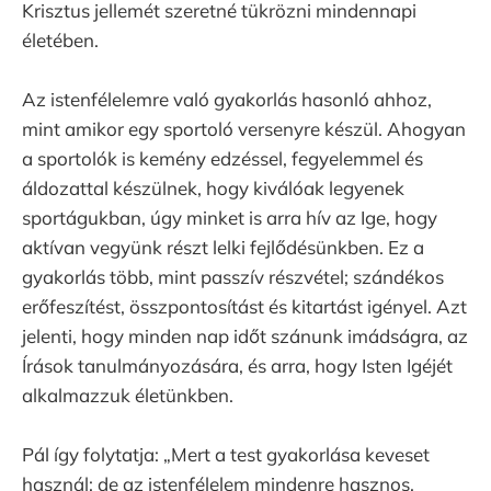
Krisztus jellemét szeretné tükrözni mindennapi
életében.
Az istenfélelemre való gyakorlás hasonló ahhoz,
mint amikor egy sportoló versenyre készül. Ahogyan
a sportolók is kemény edzéssel, fegyelemmel és
áldozattal készülnek, hogy kiválóak legyenek
sportágukban, úgy minket is arra hív az Ige, hogy
aktívan vegyünk részt lelki fejlődésünkben. Ez a
gyakorlás több, mint passzív részvétel; szándékos
erőfeszítést, összpontosítást és kitartást igényel. Azt
jelenti, hogy minden nap időt szánunk imádságra, az
Írások tanulmányozására, és arra, hogy Isten Igéjét
alkalmazzuk életünkben.
Pál így folytatja: „Mert a test gyakorlása keveset
használ; de az istenfélelem mindenre hasznos,