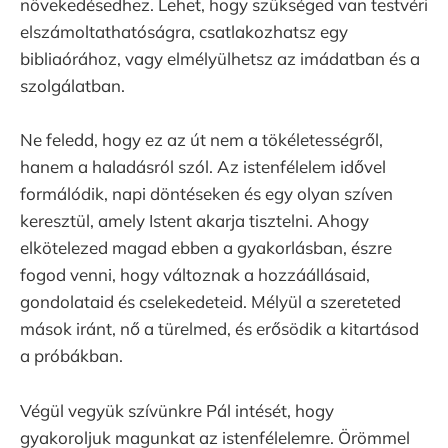
növekedésedhez. Lehet, hogy szükséged van testvéri
elszámoltathatóságra, csatlakozhatsz egy
bibliaórához, vagy elmélyülhetsz az imádatban és a
szolgálatban.
Ne feledd, hogy ez az út nem a tökéletességről,
hanem a haladásról szól. Az istenfélelem idővel
formálódik, napi döntéseken és egy olyan szíven
keresztül, amely Istent akarja tisztelni. Ahogy
elkötelezed magad ebben a gyakorlásban, észre
fogod venni, hogy változnak a hozzáállásaid,
gondolataid és cselekedeteid. Mélyül a szereteted
mások iránt, nő a türelmed, és erősödik a kitartásod
a próbákban.
Végül vegyük szívünkre Pál intését, hogy
gyakoroljuk magunkat az istenfélelemre. Örömmel