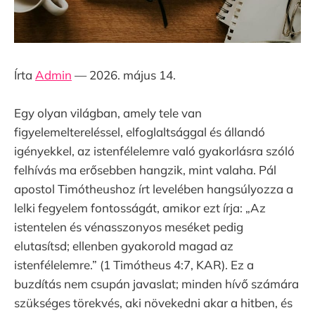
Írta
Admin
— 2026. május 14.
Egy olyan világban, amely tele van
figyelemeltereléssel, elfoglaltsággal és állandó
igényekkel, az istenfélelemre való gyakorlásra szóló
felhívás ma erősebben hangzik, mint valaha. Pál
apostol Timótheushoz írt levelében hangsúlyozza a
lelki fegyelem fontosságát, amikor ezt írja: „Az
istentelen és vénasszonyos meséket pedig
elutasítsd; ellenben gyakorold magad az
istenfélelemre.” (1 Timótheus 4:7, KAR). Ez a
buzdítás nem csupán javaslat; minden hívő számára
szükséges törekvés, aki növekedni akar a hitben, és