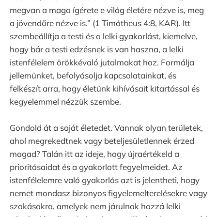
megvan a maga ígérete e világ életére nézve is, meg
a jövendőre nézve is.” (1 Timótheus 4:8, KAR). Itt
szembeállítja a testi és a lelki gyakorlást, kiemelve,
hogy bár a testi edzésnek is van haszna, a lelki
istenfélelem örökkévaló jutalmakat hoz. Formálja
jellemünket, befolyásolja kapcsolatainkat, és
felkészít arra, hogy életünk kihívásait kitartással és
kegyelemmel nézzük szembe.
Gondold át a saját életedet. Vannak olyan területek,
ahol megrekedtnek vagy beteljesületlennek érzed
magad? Talán itt az ideje, hogy újraértékeld a
prioritásaidat és a gyakorlott fegyelmeidet. Az
istenfélelemre való gyakorlás azt is jelentheti, hogy
nemet mondasz bizonyos figyelemelterelésekre vagy
szokásokra, amelyek nem járulnak hozzá lelki