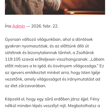
Írta
Admin
— 2026. febr. 22.
Gyorsan változó világunkban, ahol a döntések
gyakran nyomasztóak, és az előttünk álló út
sötétnek és bizonytalannak tűnhet, a Zsoltárok
119:105 szavai erőteljesen visszhangzanak: „Lábam
előtt mécses a te igéd, és ösvényem világossága.” Ez
az igevers emlékeztet minket arra, hogy Isten Igéje
vezetőnk, amely világosságot és iránymutatást ad
az élet zűrzavarában.
Képzeld el, hogy egy sűrű erdőben jársz éjjel. Fény
nélkül minden lépés veszélyt rejt. Megbotolhatsz a