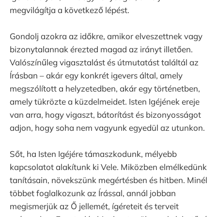
megvilágítja a következő lépést.
Gondolj azokra az időkre, amikor elveszettnek vagy
bizonytalannak érezted magad az irányt illetően.
Valószínűleg vigasztalást és útmutatást találtál az
Írásban – akár egy konkrét igevers által, amely
megszólított a helyzetedben, akár egy történetben,
amely tükrözte a küzdelmeidet. Isten Igéjének ereje
van arra, hogy vigaszt, bátorítást és bizonyosságot
adjon, hogy soha nem vagyunk egyedül az utunkon.
Sőt, ha Isten Igéjére támaszkodunk, mélyebb
kapcsolatot alakítunk ki Vele. Miközben elmélkedünk
tanításain, növekszünk megértésben és hitben. Minél
többet foglalkozunk az Írással, annál jobban
megismerjük az Ő jellemét, ígéreteit és terveit