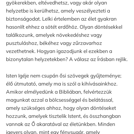
gyökerekben, eltévedhetsz, vagy akár olyan
helyzetbe is kerülhetsz, amely veszélyezteti a
biztonságodat. Lelki értelemben az élet gyakran
hasonlít ehhez a sötét erdőhöz. Olyan döntésekkel
találkozunk, amelyek növekedéshez vagy
pusztuláshoz, békéhez vagy zűrzavarhoz
vezethetnek. Hogyan igazodjunk el ezekben a
bizonytalan helyzetekben? A válasz az Írásban rejlik.
Isten Igéje nem csupán ősi szövegek gyűjteménye;
élő útmutató, amely ma is szól a kihívásainkhoz.
Amikor elmélyedünk a Bibliában, felvértezzük
magunkat azzal a bölcsességgel és belátással,
amely szükséges ahhoz, hogy olyan döntéseket
hozzunk, amelyek tisztelik Istent, és összhangban
vannak az Ő akaratával az életünkben. Minden
igevers olyan, mint egy fénysugár, amely