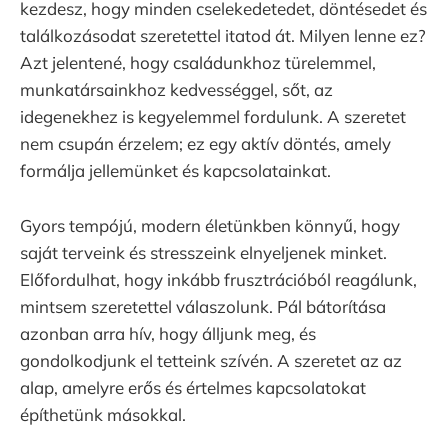
kezdesz, hogy minden cselekedetedet, döntésedet és
találkozásodat szeretettel itatod át. Milyen lenne ez?
Azt jelentené, hogy családunkhoz türelemmel,
munkatársainkhoz kedvességgel, sőt, az
idegenekhez is kegyelemmel fordulunk. A szeretet
nem csupán érzelem; ez egy aktív döntés, amely
formálja jellemünket és kapcsolatainkat.
Gyors tempójú, modern életünkben könnyű, hogy
saját terveink és stresszeink elnyeljenek minket.
Előfordulhat, hogy inkább frusztrációból reagálunk,
mintsem szeretettel válaszolunk. Pál bátorítása
azonban arra hív, hogy álljunk meg, és
gondolkodjunk el tetteink szívén. A szeretet az az
alap, amelyre erős és értelmes kapcsolatokat
építhetünk másokkal.