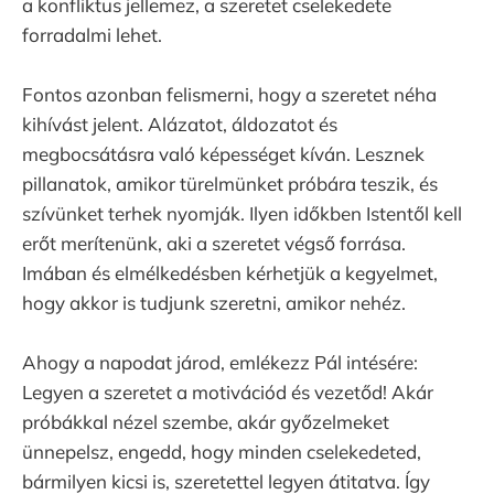
a konfliktus jellemez, a szeretet cselekedete
forradalmi lehet.
Fontos azonban felismerni, hogy a szeretet néha
kihívást jelent. Alázatot, áldozatot és
megbocsátásra való képességet kíván. Lesznek
pillanatok, amikor türelmünket próbára teszik, és
szívünket terhek nyomják. Ilyen időkben Istentől kell
erőt merítenünk, aki a szeretet végső forrása.
Imában és elmélkedésben kérhetjük a kegyelmet,
hogy akkor is tudjunk szeretni, amikor nehéz.
Ahogy a napodat járod, emlékezz Pál intésére:
Legyen a szeretet a motivációd és vezetőd! Akár
próbákkal nézel szembe, akár győzelmeket
ünnepelsz, engedd, hogy minden cselekedeted,
bármilyen kicsi is, szeretettel legyen átitatva. Így