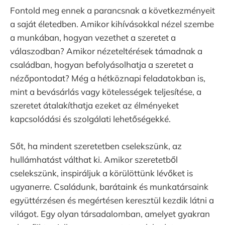
Fontold meg ennek a parancsnak a következményeit
a saját életedben. Amikor kihívásokkal nézel szembe
a munkában, hogyan vezethet a szeretet a
válaszodban? Amikor nézeteltérések támadnak a
családban, hogyan befolyásolhatja a szeretet a
nézőpontodat? Még a hétköznapi feladatokban is,
mint a bevásárlás vagy kötelességek teljesítése, a
szeretet átalakíthatja ezeket az élményeket
kapcsolódási és szolgálati lehetőségekké.
Sőt, ha mindent szeretetben cselekszünk, az
hullámhatást válthat ki. Amikor szeretetből
cselekszünk, inspiráljuk a körülöttünk lévőket is
ugyanerre. Családunk, barátaink és munkatársaink
együttérzésen és megértésen keresztül kezdik látni a
világot. Egy olyan társadalomban, amelyet gyakran