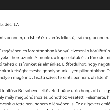
. dec. 17.
emts bennem, oh Isten! és az erős lelket újítsd meg bennem.
üzsgésében és forgatagában könnyű elveszni a körülöttün
lyeket hordozunk. A munka, a kapcsolatok és a társadalmi
 teheti a szívünket és elménket. Előfordulhat, hogy nega
 akár kétségbeesésbe gabalyodunk. Ilyen pillanatokban 
mélyen megérint: „Tiszta szívet teremts bennem, oh Isten!”
ő kiáltása Betsabéval elkövetett bűne után hangzott el, e
ely mély megbánáshoz és bánathoz vezetett. Felismerte, h
csak a tetteiben, hanem a lényében is. Ez az igevers emlé