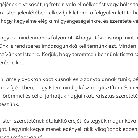
Igéjének olvasását, ígéretein való elmélkedést vagy bölcs t
 Isten jelenlétében, elkezdjük letenni a felgyülemlett terh
hogy kegyelme elég a mi gyengeségeinkre, és szeretete vé
 hogy ez mindennapos folyamat. Ahogy Dávid is nap mint 
ekünk is rendszeres imádságunkká kell tennünk ezt. Minden 
szívünket Istenre. Kérjük, hogy teremtsen bennünk tiszta szí
ős lelket.
an, amely gyakran kaotikusnak és bizonytalannak tűnik, b
 az ígéretben, hogy Isten mindig kész megtisztítani és meg
, örömmel és céllal járhatjuk napjainkat, Krisztus szeretet
teszünk.
sten szeretetének átalakító erejét, és tegyük magunkévá a
át. Legyünk kegyelmének edényei, akik világítanak ebben 
y szüksége van rá.