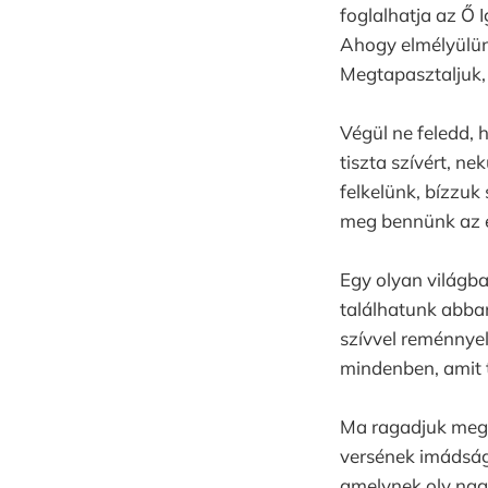
foglalhatja az Ő 
Ahogy elmélyülünk
Megtapasztaljuk, 
Végül ne feledd,
tiszta szívért, n
felkelünk, bízzuk 
meg bennünk az er
Egy olyan világb
találhatunk abban
szívvel reménnyel
mindenben, amit 
Ma ragadjuk meg I
versének imádság
amelynek oly nag