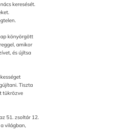
anács keresését.
eket.
gtelen.
nap könyörgött
reggel, amikor
vet, és újítsa
ékességet
újítani. Tiszta
ét tükrözve
z 51. zsoltár 12.
a világban,