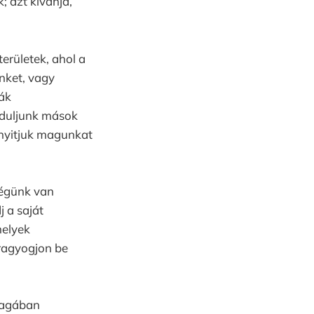
; azt kívánja,
rületek, ahol a
nket, vagy
ák
orduljunk mások
gnyitjuk magunkat
kségünk van
j a saját
melyek
ragyogjon be
 magában