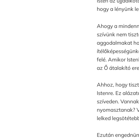
Isten az újjáalko
hogy a lényünk l
Ahogy a mindenna
szívünk nem tiszt
aggodalmakat hor
ítélőképességünke
felé. Amikor Iste
az Ő átalakító erej
Ahhoz, hogy tiszt
Istenre. Ez alázat
szíveden. Vannak
nyomasztanak? Vi
lelked legsötéteb
Ezután engednünk