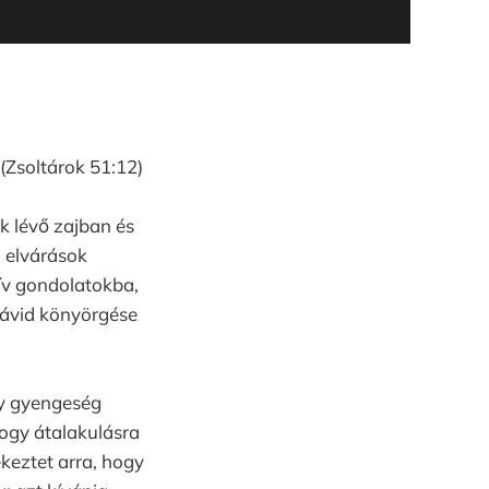
 (Zsoltárok 51:12)
k lévő zajban és
 elvárások
tív gondolatokba,
Dávid könyörgése
gy gyengeség
ogy átalakulásra
keztet arra, hogy