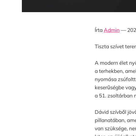
Írta
Admin
— 2025
Tiszta szívet ter
A modern élet ny
a terhekben, ame
nyomása zsúfolttá
keserűségbe vagy
a 51. zsoltárban 
Dávid szívből jöv
pillanatában, am
van szüksége, nem