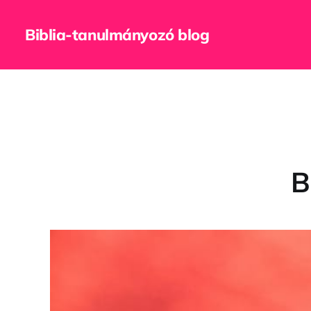
Biblia-tanulmányozó blog
B