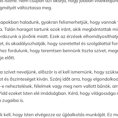
tás Istene. Nem csupán azt akarja, hogy jobban viselkedjünk
egmélyét változtassa meg.
pokban haladunk, gyakran felismerhetjük, hogy vannak te
a. Talán haragot tartunk azok iránt, akik megbántottak mi
dozunk a jövőnk miatt. Ezek az érzések elhomályosíthatj
t, és akadályozhatják, hogy szeretettel és szolgálattal f
nhez fordulunk, hogy teremtsen bennünk tiszta szívet, me
e előtt.
a szívet neveljünk, először is el kell ismernünk, hogy szü
ot és őszinteséget kíván. Szánj időt arra, hogy elgondolkod
-e neheztelések, félelmek vagy meg nem vallott bűnök, a
dd ezeket Isten elé imádságban. Kérd, hogy világossága 
b zugaiba is.
 kell, hogy Isten elvégezze az újjáalkotás munkáját. Ez