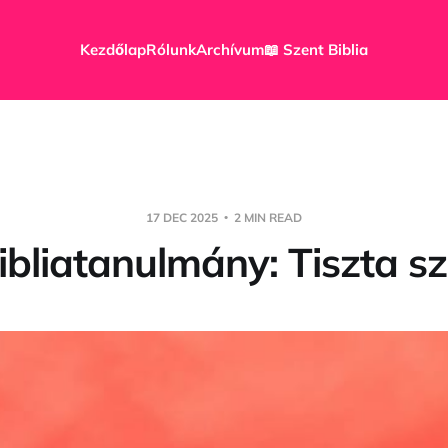
Kezdőlap
Rólunk
Archívum
📖 Szent Biblia
17 DEC 2025
2 MIN READ
ibliatanulmány: Tiszta sz