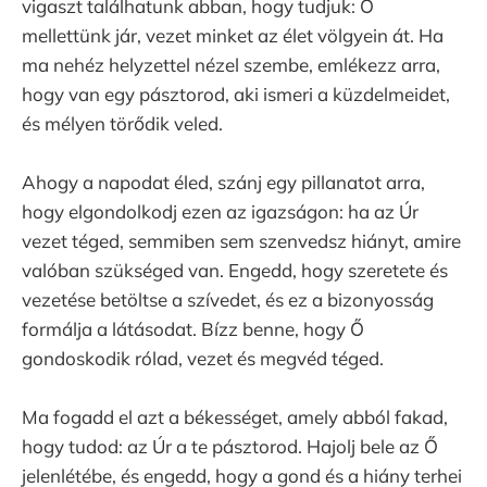
vigaszt találhatunk abban, hogy tudjuk: Ő
mellettünk jár, vezet minket az élet völgyein át. Ha
ma nehéz helyzettel nézel szembe, emlékezz arra,
hogy van egy pásztorod, aki ismeri a küzdelmeidet,
és mélyen törődik veled.
Ahogy a napodat éled, szánj egy pillanatot arra,
hogy elgondolkodj ezen az igazságon: ha az Úr
vezet téged, semmiben sem szenvedsz hiányt, amire
valóban szükséged van. Engedd, hogy szeretete és
vezetése betöltse a szívedet, és ez a bizonyosság
formálja a látásodat. Bízz benne, hogy Ő
gondoskodik rólad, vezet és megvéd téged.
Ma fogadd el azt a békességet, amely abból fakad,
hogy tudod: az Úr a te pásztorod. Hajolj bele az Ő
jelenlétébe, és engedd, hogy a gond és a hiány terhei