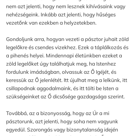
nem azt jelenti, hogy nem lesznek kihívásaink vagy
nehézségeink. Inkább azt jelenti, hogy hűséges
vezetőnk van ezekben a helyzetekben.
Gondoljunk arra, hogyan vezeti a pásztor juhait zöld
legelőkre és csendes vizekhez. Ezek a táplálkozás és
a pihenés helyei. Mindennapi életünkben ezeket a
zöld legelőket úgy találhatjuk meg, ha Istenhez
fordulunk imádságban, olvassuk az Ő Igéjét, és
keressük az Ő jelenlétét. Itt újulhat meg a lelkünk, itt
csillapodnak aggodalmaink, és itt tölti be Isten a
szükségeinket az Ő dicsősége gazdagsága szerint.
Továbbá, az a bizonyosság, hogy az Úr a mi
pásztorunk, azt jelenti, hogy soha nem vagyunk
egyedül. Szorongás vagy bizonytalanság idején