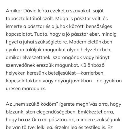
Amikor Dávid leírta ezeket a szavakat, saját
tapasztalatából szólt. Maga is pásztor volt, és
ismerte a pásztor és a juhok közötti bensőséges
kapcsolatot. Tudta, hogy a jó pásztor éber, mindig
figyel a juhai szükségleteire. Modern életünkben
gyakran találjuk magunkat olyan helyzetekben,
amikor elveszettnek, szorongónak vagy hiányt
szenvedőnek érezzük magunkat. Különböző
helyeken keresünk beteljesülést—karrierben,
kapcsolatokban vagy anyagi javakban—de gyakran
üresen maradunk.
Az „nem szűkölködöm” ígérete meghívás arra, hogy
bízzunk Isten elegendőségében. Emlékeztet arra,
hogy ha az Úr a mi pásztorunk, minden szükségünk
be van töltve: lelkileg, érzelmileg és testileg is. Ez