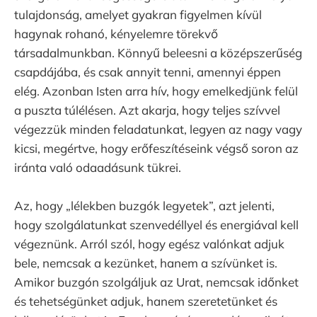
tulajdonság, amelyet gyakran figyelmen kívül
hagynak rohanó, kényelemre törekvő
társadalmunkban. Könnyű beleesni a középszerűség
csapdájába, és csak annyit tenni, amennyi éppen
elég. Azonban Isten arra hív, hogy emelkedjünk felül
a puszta túlélésen. Azt akarja, hogy teljes szívvel
végezzük minden feladatunkat, legyen az nagy vagy
kicsi, megértve, hogy erőfeszítéseink végső soron az
iránta való odaadásunk tükrei.
Az, hogy „lélekben buzgók legyetek”, azt jelenti,
hogy szolgálatunkat szenvedéllyel és energiával kell
végeznünk. Arról szól, hogy egész valónkat adjuk
bele, nemcsak a kezünket, hanem a szívünket is.
Amikor buzgón szolgáljuk az Urat, nemcsak időnket
és tehetségünket adjuk, hanem szeretetünket és