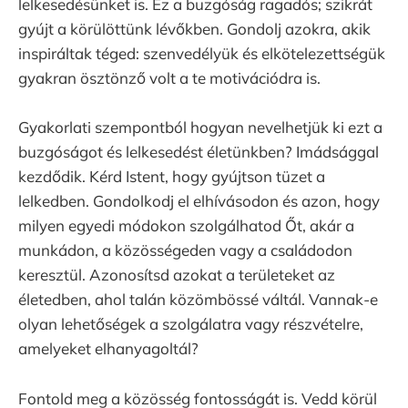
lelkesedésünket is. Ez a buzgóság ragadós; szikrát
gyújt a körülöttünk lévőkben. Gondolj azokra, akik
inspiráltak téged: szenvedélyük és elkötelezettségük
gyakran ösztönző volt a te motivációdra is.
Gyakorlati szempontból hogyan nevelhetjük ki ezt a
buzgóságot és lelkesedést életünkben? Imádsággal
kezdődik. Kérd Istent, hogy gyújtson tüzet a
lelkedben. Gondolkodj el elhívásodon és azon, hogy
milyen egyedi módokon szolgálhatod Őt, akár a
munkádon, a közösségeden vagy a családodon
keresztül. Azonosítsd azokat a területeket az
életedben, ahol talán közömbössé váltál. Vannak-e
olyan lehetőségek a szolgálatra vagy részvételre,
amelyeket elhanyagoltál?
Fontold meg a közösség fontosságát is. Vedd körül