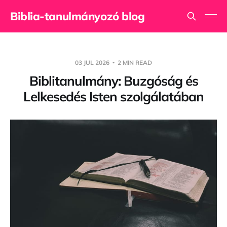
Biblia-tanulmányozó blog
03 JUL 2026
2 MIN READ
Biblitanulmány: Buzgóság és
Lelkesedés Isten szolgálatában