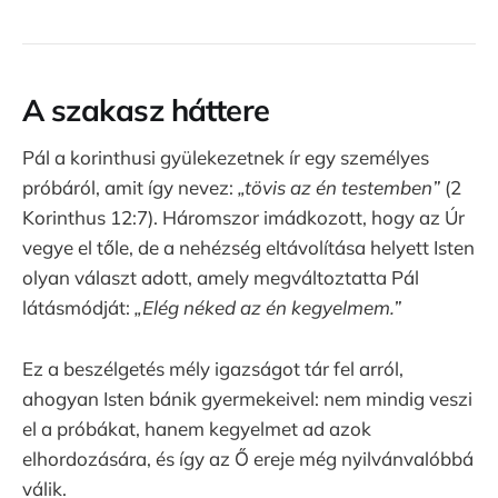
A szakasz háttere
Pál a korinthusi gyülekezetnek ír egy személyes
próbáról, amit így nevez:
„tövis az én testemben”
(2
Korinthus 12:7). Háromszor imádkozott, hogy az Úr
vegye el tőle, de a nehézség eltávolítása helyett Isten
olyan választ adott, amely megváltoztatta Pál
látásmódját:
„Elég néked az én kegyelmem.”
Ez a beszélgetés mély igazságot tár fel arról,
ahogyan Isten bánik gyermekeivel: nem mindig veszi
el a próbákat, hanem kegyelmet ad azok
elhordozására, és így az Ő ereje még nyilvánvalóbbá
válik.