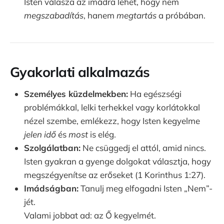
Isten válasza az imádra lehet, hogy nem
megszabadítás
, hanem
megtartás
a próbában.
Gyakorlati alkalmazás
Személyes küzdelmekben:
Ha egészségi
problémákkal, lelki terhekkel vagy korlátokkal
nézel szembe, emlékezz, hogy Isten kegyelme
jelen idő
és
most
is elég.
Szolgálatban:
Ne csüggedj el attól, amid nincs.
Isten gyakran a gyenge dolgokat választja, hogy
megszégyenítse az erőseket (1 Korinthus 1:27).
Imádságban:
Tanulj meg elfogadni Isten „Nem”-
jét.
Valami jobbat ad: az Ő kegyelmét.