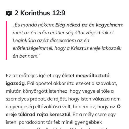
📖 2 Korinthus 12:9
„És mondá nékem:
Elég néked az én kegyelmem
:
mert az én erőm erőtlenség által végeztetik el.
Leginkább azért dicsekedem az én
erőtlenségeimmel, hogy a Krisztus ereje lakozzék
én bennem.”
Ez az erőteljes ígéret egy
életet megváltoztató
igazság
. Pál apostol akkor írta ezeket a szavakat,
miután könyörgött Istenhez, hogy vegye el tőle a
személyes próbát, de rájött, hogy Isten válasza nem
a gyengeség eltávolítása volt, hanem az, hogy
az Ő
ereje túlárad rajta keresztül
. Ez a mély csere egy
isteni paradoxont tár fel: minél gyengébbek