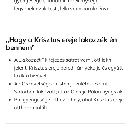
gyengeségek, korlátok, törékenységek –
legyenek azok testi, lelki vagy körülményi.
„Hogy a Krisztus ereje lakozzék én
bennem”
A
„lakozzék”
kifejezés sátrat verni, ott lakni
jelent; Krisztus ereje befedi, árnyékolja és együtt
lakik a hívővel.
Az Ószövetségben Isten jelenléte a Szent
Sátorban lakozott; itt az Ő ereje Pálon nyugszik.
Pál gyengesége lett az a hely, ahol Krisztus ereje
otthonra talált.