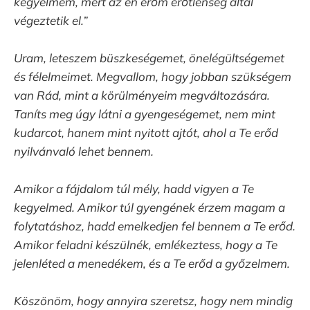
kegyelmem, mert az én erőm erőtlenség által
végeztetik el.”
Uram, leteszem büszkeségemet, önelégültségemet
és félelmeimet. Megvallom, hogy jobban szükségem
van Rád, mint a körülményeim megváltozására.
Taníts meg úgy látni a gyengeségemet, nem mint
kudarcot, hanem mint nyitott ajtót, ahol a Te erőd
nyilvánvaló lehet bennem.
Amikor a fájdalom túl mély, hadd vigyen a Te
kegyelmed. Amikor túl gyengének érzem magam a
folytatáshoz, hadd emelkedjen fel bennem a Te erőd.
Amikor feladni készülnék, emlékeztess, hogy a Te
jelenléted a menedékem, és a Te erőd a győzelmem.
Köszönöm, hogy annyira szeretsz, hogy nem mindig