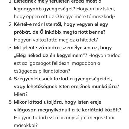
Életednek mely területén érzed most a
legnagyobb gyengeséget?
Hogyan hív Isten,
hogy éppen ott az Ő kegyelmére támaszkodj?
Kértél-e már Istentől, hogy vegyen el egy
próbát, de Ő inkább megtartott benne?
Hogyan változtatta meg ez a hitedet?
Mit jelent számodra személyesen az, hogy
„Elég néked az én kegyelmem”?
Hogyan tudod
ezt az igazságot felidézni magadban a
csüggedés pillanataiban?
Szégyenletesnek tartod a gyengeségeidet,
vagy lehetőségnek Isten erejének munkájára?
Miért?
Mikor láttad utoljára, hogy Isten ereje
világosan megnyilvánult a te korlátaid között?
Hogyan tudod ezt a bizonyságot megosztani
másokkal?