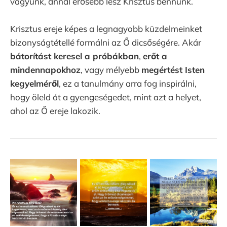
vagyunk, annál erősebb lesz Krisztus bennünk.
Krisztus ereje képes a legnagyobb küzdelmeinket
bizonyságtétellé formálni az Ő dicsőségére. Akár
bátorítást keresel a próbákban
,
erőt a
mindennapokhoz
, vagy mélyebb
megértést Isten
kegyelméről
, ez a tanulmány arra fog inspirálni,
hogy öleld át a gyengeségedet, mint azt a helyet,
ahol az Ő ereje lakozik.