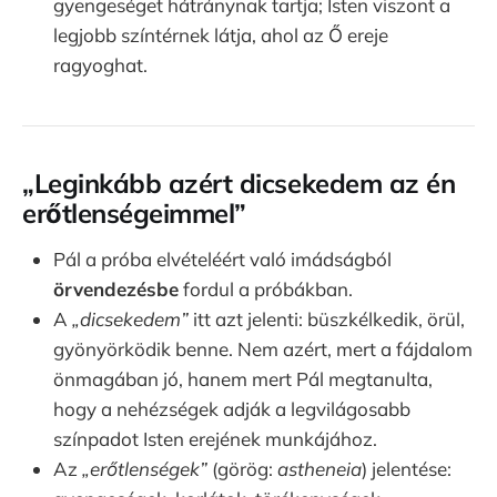
gyengeséget hátránynak tartja; Isten viszont a
legjobb színtérnek látja, ahol az Ő ereje
ragyoghat.
„Leginkább azért dicsekedem az én
erőtlenségeimmel”
Pál a próba elvételéért való imádságból
örvendezésbe
fordul a próbákban.
A
„dicsekedem”
itt azt jelenti: büszkélkedik, örül,
gyönyörködik benne. Nem azért, mert a fájdalom
önmagában jó, hanem mert Pál megtanulta,
hogy a nehézségek adják a legvilágosabb
színpadot Isten erejének munkájához.
Az
„erőtlenségek”
(görög:
astheneia
) jelentése: