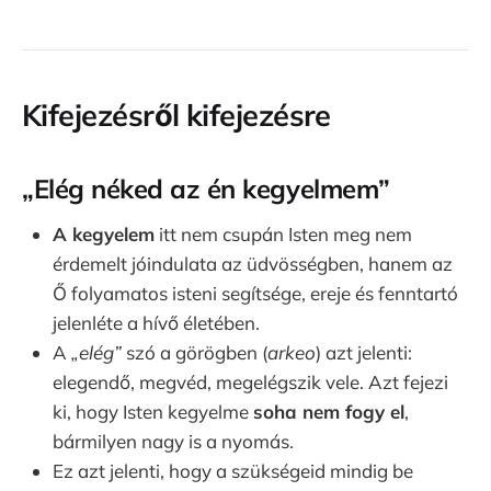
Kifejezésről kifejezésre
„Elég néked az én kegyelmem”
A kegyelem
itt nem csupán Isten meg nem
érdemelt jóindulata az üdvösségben, hanem az
Ő folyamatos isteni segítsége, ereje és fenntartó
jelenléte a hívő életében.
A
„elég”
szó a görögben (
arkeo
) azt jelenti:
elegendő, megvéd, megelégszik vele. Azt fejezi
ki, hogy Isten kegyelme
soha nem fogy el
,
bármilyen nagy is a nyomás.
Ez azt jelenti, hogy a szükségeid mindig be