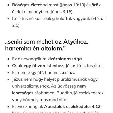
Bőséges életet
ad most (János 10:10) és
örök
életet
a mennyben (János 3:16).
Krisztus nélkül lelkileg halottak vagyunk (Efézus
2:1).
„senki sem mehet az Atyához,
hanemha én általam.”
Ez az evangélium
kizárólagossága
.
Csak egy út van Istenhez,
Jézus Krisztus által.
Ez nem „egy út”, hanem
„az” út
.
Jézus nem hagy helyet pluralizmusnak vagy
univerzalizmusnak. Az üdvösség
nem
lehetséges
Mohamed, Buddha, jó cselekedetek
vagy bármely más mód által.
Ez visszhangzik
Apostolok cselekedetei 4:12
-