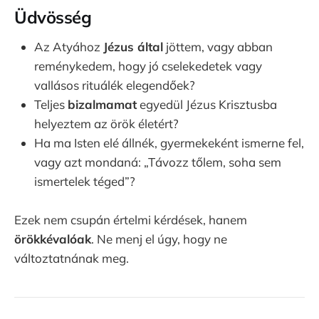
Üdvösség
Az Atyához
Jézus által
jöttem, vagy abban
reménykedem, hogy jó cselekedetek vagy
vallásos rituálék elegendőek?
Teljes
bizalmamat
egyedül Jézus Krisztusba
helyeztem az örök életért?
Ha ma Isten elé állnék, gyermekeként ismerne fel,
vagy azt mondaná: „Távozz tőlem, soha sem
ismertelek téged”?
Ezek nem csupán értelmi kérdések, hanem
örökkévalóak
. Ne menj el úgy, hogy ne
változtatnának meg.