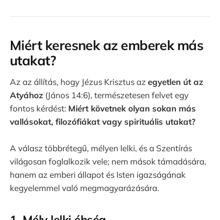
Miért keresnek az emberek más
utakat?
Az az állítás, hogy Jézus Krisztus az
egyetlen út az
Atyához
(János 14:6), természetesen felvet egy
fontos kérdést:
Miért követnek olyan sokan más
vallásokat, filozófiákat vagy spirituális utakat?
A válasz többrétegű, mélyen lelki, és a Szentírás
világosan foglalkozik vele; nem mások támadására,
hanem az emberi állapot és Isten igazságának
kegyelemmel való megmagyarázására.
1. Mély lelki éhség