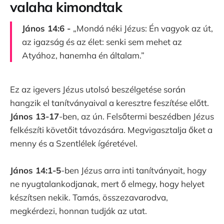
valaha kimondtak
János 14:6 -
„Mondá néki Jézus: Én vagyok az út,
az igazság és az élet: senki sem mehet az
Atyához, hanemha én általam.”
Ez az igevers Jézus utolsó beszélgetése során
hangzik el tanítványaival a keresztre feszítése előtt.
János 13-17
-ben, az ún. Felsőtermi beszédben Jézus
felkészíti követőit távozására. Megvigasztalja őket a
menny és a Szentlélek ígéretével.
János 14:1-5
-ben Jézus arra inti tanítványait, hogy
ne nyugtalankodjanak, mert ő elmegy, hogy helyet
készítsen nekik. Tamás, összezavarodva,
megkérdezi, honnan tudják az utat.