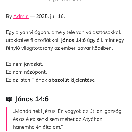
By
Admin
— 2025. júl. 16.
Egy olyan világban, amely tele van választásokkal,
utakkal és filozófiákkal,
János 14:6
úgy áll, mint egy
fénylő világítótorony az emberi zavar ködében.
Ez nem javaslat.
Ez nem nézőpont.
Ez az Isten Fiának
abszolút kijelentése
.
📖 János 14:6
„Mondá néki Jézus: Én vagyok az út, az igazság
és az élet: senki sem mehet az Atyához,
hanemha én általam.”