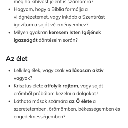
még ha kihívást jelent is számomra?
Hagyom, hogy a Biblia formálja a
világnézetemet, vagy inkább a Szentírást
igazítom a saját véleményemhez?
Milyen gyakran
keresem Isten Igéjének
igazságát
döntéseim során?
Az élet
Lelkileg élek, vagy csak
vallásosan aktív
vagyok?
Krisztus élete
átfolyik rajtam
, vagy saját
erőmből próbálom kezelni a dolgokat?
Látható mások számára
az Ő élete
a
szeretetemben, örömömben, békességemben és
engedelmességemben?