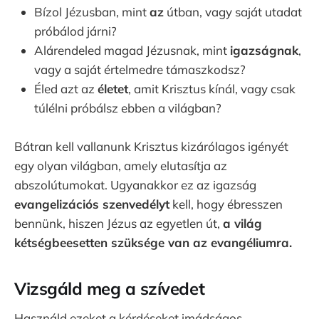
Bízol Jézusban, mint
az
útban, vagy saját utadat
próbálod járni?
Alárendeled magad Jézusnak, mint
igazságnak
,
vagy a saját értelmedre támaszkodsz?
Éled azt az
életet
, amit Krisztus kínál, vagy csak
túlélni próbálsz ebben a világban?
Bátran kell vallanunk Krisztus kizárólagos igényét
egy olyan világban, amely elutasítja az
abszolútumokat. Ugyanakkor ez az igazság
evangelizációs szenvedélyt
kell, hogy ébresszen
bennünk, hiszen Jézus az egyetlen út,
a világ
kétségbeesetten szüksége van az evangéliumra.
Vizsgáld meg a szívedet
Használd ezeket a kérdéseket imádságos