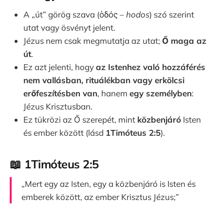
A „út” görög szava (ὁδός –
hodos
) szó szerint
utat vagy ösvényt jelent.
Jézus nem csak megmutatja az utat;
Ő maga az
út
.
Ez azt jelenti, hogy
az Istenhez való hozzáférés
nem vallásban, rituálékban vagy erkölcsi
erőfeszítésben van
, hanem
egy személyben
:
Jézus Krisztusban.
Ez tükrözi az Ő szerepét, mint
közbenjáró
Isten
és ember között (lásd
1Timóteus 2:5
).
📖 1Timóteus 2:5
„Mert egy az Isten, egy a közbenjáró is Isten és
emberek között, az ember Krisztus Jézus;”