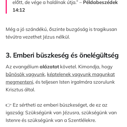
előtt, de vége a halálnak útja.” –
Példabeszédek
14:12
Még a jó szándékú, őszinte buzgóság is tragikusan
tévútra vezethet Jézus nélkül.
3. Emberi büszkeség és önelégültség
Az evangélium
alázatot
követel. Kimondja, hogy
bűnösök vagyunk
,
képtelenek vagyunk magunkat
megmenteni
, és teljesen Isten irgalmára szorulunk
Krisztus által.
👉 Ez sértheti az emberi büszkeséget, de ez az
igazság: Szükségünk van Jézusra, szükségünk van
Istenre és szükségünk van a Szentlélekre.