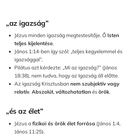
„az igazság”
Jézus minden igazság megtestesítője. Ő
Isten
teljes kijelentése
.
János 1:14-ben így szól: „teljes kegyelemmel és
igazsággal”.
Pilátus azt kérdezte: „Mi az igazság?” (János
18:38), nem tudva, hogy az Igazság áll előtte.
Az igazság Krisztusban
nem szubjektív vagy
relatív
.
Abszolút
,
változhatatlan
és
örök
.
„és az élet”
Jézus a
fizikai és örök élet forrása
(János 1:4,
János 11:25).