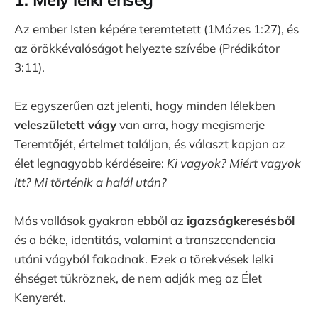
Az ember Isten képére teremtetett (1Mózes 1:27), és
az örökkévalóságot helyezte szívébe (Prédikátor
3:11).
Ez egyszerűen azt jelenti, hogy minden lélekben
veleszületett vágy
van arra, hogy megismerje
Teremtőjét, értelmet találjon, és választ kapjon az
élet legnagyobb kérdéseire:
Ki vagyok? Miért vagyok
itt? Mi történik a halál után?
Más vallások gyakran ebből az
igazságkeresésből
és a béke, identitás, valamint a transzcendencia
utáni vágyból fakadnak. Ezek a törekvések lelki
éhséget tükröznek, de nem adják meg az Élet
Kenyerét.