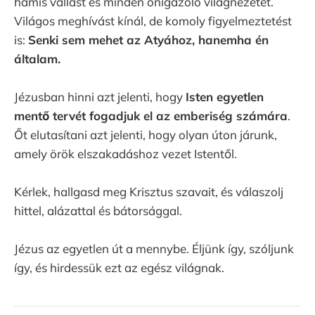
hamis vallást és minden önigazoló világnézetet.
Világos meghívást kínál, de komoly figyelmeztetést
is:
Senki sem mehet az Atyához, hanemha én
általam.
Jézusban hinni azt jelenti, hogy
Isten egyetlen
mentő tervét fogadjuk el az emberiség számára
.
Őt elutasítani azt jelenti, hogy olyan úton járunk,
amely örök elszakadáshoz vezet Istentől.
Kérlek, hallgasd meg Krisztus szavait, és válaszolj
hittel, alázattal és bátorsággal.
Jézus az egyetlen út a mennybe. Éljünk így, szóljunk
így, és hirdessük ezt az egész világnak.