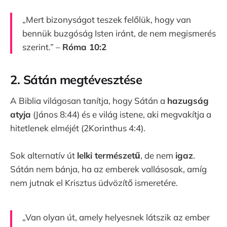
„Mert bizonyságot teszek felőlük, hogy van
bennük buzgóság Isten iránt, de nem megismerés
szerint.” –
Róma 10:2
2. Sátán megtévesztése
A Biblia világosan tanítja, hogy Sátán a
hazugság
atyja
(János 8:44) és e világ istene, aki megvakítja a
hitetlenek elméjét (2Korinthus 4:4).
Sok alternatív út
lelki természetű
, de nem
igaz
.
Sátán nem bánja, ha az emberek vallásosak, amíg
nem jutnak el Krisztus üdvözítő ismeretére.
„Van olyan út, amely helyesnek látszik az ember