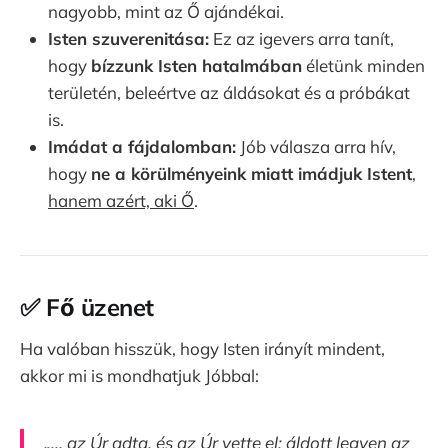
nagyobb, mint az Ő ajándékai.
Isten szuverenitása:
Ez az igevers arra tanít,
hogy
bízzunk Isten hatalmában
életünk minden
területén, beleértve az áldásokat és a próbákat
is.
Imádat a fájdalomban:
Jób válasza arra hív,
hogy
ne a körülményeink miatt imádjuk Istent
,
hanem azért, aki Ő
.
✅
Fő üzenet
Ha valóban hisszük, hogy Isten irányít mindent,
akkor mi is mondhatjuk Jóbbal:
„... az Úr adta, és az Úr vette el; áldott legyen az