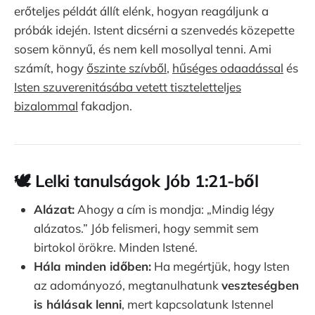
erőteljes példát állít elénk, hogyan reagáljunk a
próbák idején. Istent dicsérni a szenvedés közepette
sosem könnyű, és nem kell mosollyal tenni. Ami
számít, hogy
őszinte szívből
,
hűséges odaadással
és
Isten szuverenitásába vetett tiszteletteljes
bizalommal
fakadjon.
🕊️
Lelki tanulságok Jób 1:21-ből
Alázat:
Ahogy a cím is mondja: „Mindig légy
alázatos.” Jób felismeri, hogy semmit sem
birtokol örökre. Minden Istené.
Hála minden időben:
Ha megértjük, hogy Isten
az adományozó, megtanulhatunk
veszteségben
is hálásak lenni
, mert kapcsolatunk Istennel