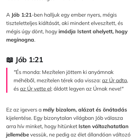
A
Jób 1:21
-ben halljuk egy ember nyers, mégis
tiszteletteljes kiáltását, aki mindent elveszített, és
mégis úgy dönt, hogy
imádja Istent ahelyett, hogy
meginogna
.
📖 Jób 1:21
"
És monda: Mezítelen jöttem ki anyámnak
méhéből, mezítelen térek oda vissza:
az Úr adta
,
és
az Úr vette el
; áldott legyen az Úrnak neve!
"
Ez az igevers a
mély bizalom, alázat és önátadás
kijelentése. Egy bizonytalan világban Jób válasza
arra hív minket, hogy hitünket
Isten változhatatlan
jellemébe
vessük, ne pedig az élet állandóan változó