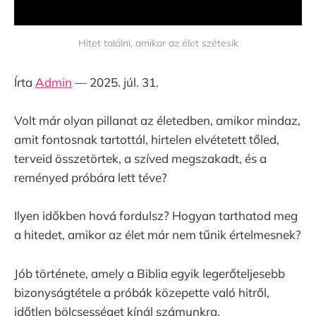
Hitet találni, amikor az élet szétesik
Írta
Admin
— 2025. júl. 31.
Volt már olyan pillanat az életedben, amikor mindaz,
amit fontosnak tartottál, hirtelen elvétetett tőled,
terveid összetörtek, a szíved megszakadt, és a
reményed próbára lett téve?
Ilyen időkben hová fordulsz? Hogyan tarthatod meg
a hitedet, amikor az élet már nem tűnik értelmesnek?
Jób története, amely a Biblia egyik legerőteljesebb
bizonyságtétele a próbák közepette való hitről,
időtlen bölcsességet kínál számunkra.