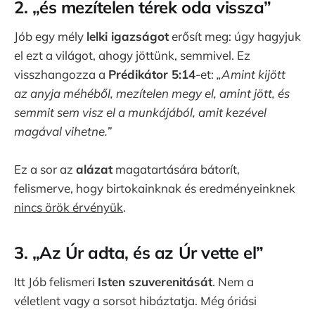
2.
„és mezítelen térek oda vissza”
Jób egy mély
lelki igazságot
erősít meg: úgy hagyjuk
el ezt a világot, ahogy jöttünk, semmivel. Ez
visszhangozza a
Prédikátor 5:14
-et:
„Amint kijött
az anyja méhéből, mezítelen megy el, amint jött, és
semmit sem visz el a munkájából, amit kezével
magával vihetne.”
Ez a sor az
alázat
magatartására bátorít,
felismerve, hogy birtokainknak és eredményeinknek
nincs örök érvényük
.
3.
„Az Úr adta, és az Úr vette el”
Itt Jób felismeri
Isten szuverenitását
. Nem a
véletlent vagy a sorsot hibáztatja. Még óriási