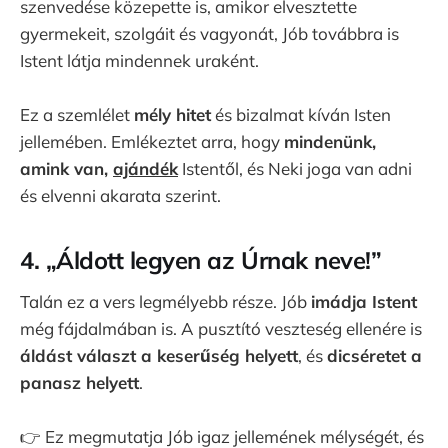
szenvedése közepette is, amikor elvesztette
gyermekeit, szolgáit és vagyonát, Jób továbbra is
Istent látja mindennek uraként.
Ez a szemlélet
mély hitet
és bizalmat kíván Isten
jellemében. Emlékeztet arra, hogy
mindenünk,
amink van,
ajándék
Istentől, és Neki joga van adni
és elvenni akarata szerint.
4.
„Áldott legyen az Úrnak neve!”
Talán ez a vers legmélyebb része. Jób
imádja Istent
még fájdalmában is. A pusztító veszteség ellenére is
áldást választ a keserűség helyett
, és
dicséretet a
panasz helyett
.
👉 Ez megmutatja Jób igaz jellemének mélységét, és