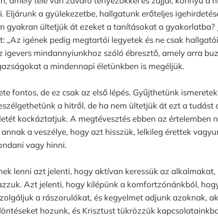
n, amely tele van zavaró tényezőkkel és zajjal, könnyű a h
i. Eljárunk a gyülekezetbe, hallgatunk erőteljes igehirdetés
yen gyakran ültetjük át ezeket a tanításokat a gyakorlatba?
: „Az igének pedig megtartói legyetek és ne csak hallgató
z igevers mindannyiunkhoz szóló ébresztő, amely arra buz
gazságokat a mindennapi életünkben is megéljük.
ete fontos, de ez csak az első lépés. Gyűjthetünk ismeretek
eszélgethetünk a hitről, de ha nem ültetjük át ezt a tudást 
letét kockáztatjuk. A megtévesztés ebben az értelemben n
nnak a veszélye, hogy azt hisszük, lelkileg érettek vagyu
mondani vagy hinni.
nek lenni azt jelenti, hogy aktívan keressük az alkalmakat,
azzuk. Azt jelenti, hogy kilépünk a komfortzónánkból, hog
szolgáljuk a rászorulókat, és kegyelmet adjunk azoknak, 
döntéseket hozunk, és Krisztust tükrözzük kapcsolatainkb