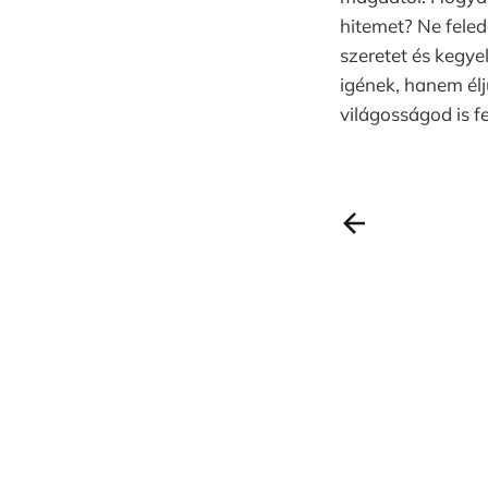
hitemet? Ne feled
szeretet és kegy
igének, hanem élj
világosságod is f