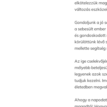
elkötelezzük magu
változás eszköze
Gondoljunk a jó 
a sebesült ember 
és gondoskodott r
körülöttünk lévő 
mellette segítség
Az ige cselekvőjé
mélyebb beteljesü
legyenek azok sz
tudjuk kezelni. I
életedben megval
Ahogy a napodat é
magadtól: Hogyan 