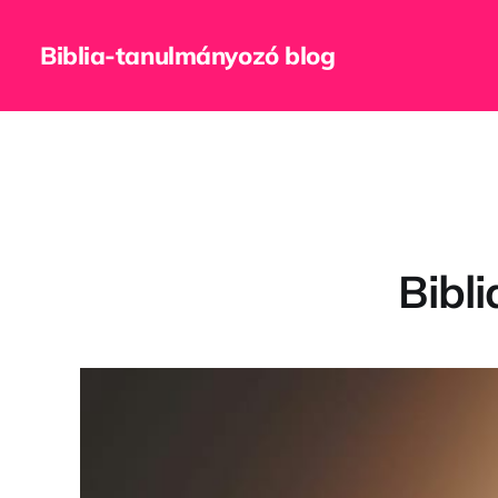
Biblia-tanulmányozó blog
Bibl