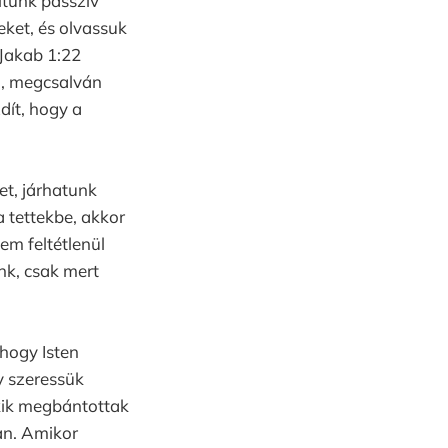
itünk passzív
eket, és olvassuk
 Jakab 1:22
i, megcsalván
dít, hogy a
et, járhatunk
a tettekbe, akkor
em feltétlenül
nk, csak mert
 hogy Isten
y szeressük
akik megbántottak
an. Amikor