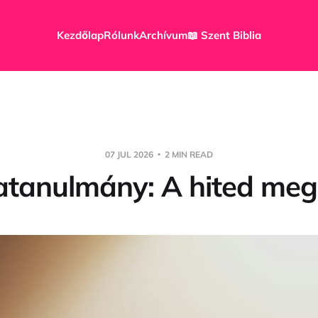
Kezdőlap
Rólunk
Archívum
📖 Szent Biblia
07 JUL 2026
2 MIN READ
iatanulmány: A hited meg