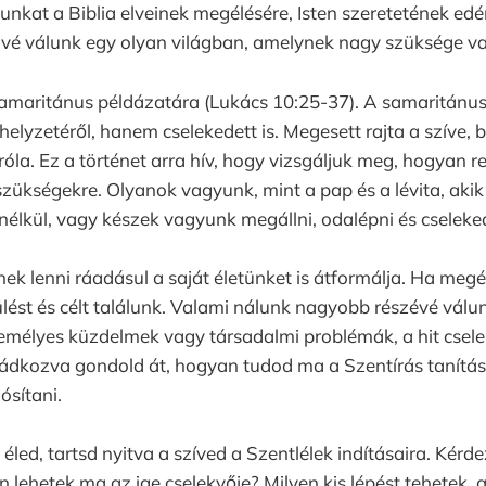
nkat a Biblia elveinek megélésére, Isten szeretetének edé
ivé válunk egy olyan világban, amelynek nagy szüksége va
samaritánus példázatára (Lukács 10:25-37). A samaritánus
helyzetéről, hanem cselekedett is. Megesett rajta a szíve, 
óla. Ez a történet arra hív, hogy vizsgáljuk meg, hogyan 
szükségekre. Olyanok vagyunk, mint a pap és a lévita, aki
 nélkül, vagy készek vagyunk megállni, odalépni és cseleke
nek lenni ráadásul a saját életünket is átformálja. Ha megél
lést és célt találunk. Valami nálunk nagyobb részévé válun
emélyes küzdelmek vagy társadalmi problémák, a hit csele
mádkozva gondold át, hogyan tudod ma a Szentírás tanítása
ósítani.
led, tartsd nyitva a szíved a Szentlélek indításaira. Kér
lehetek ma az ige cselekvője? Milyen kis lépést tehetek, 