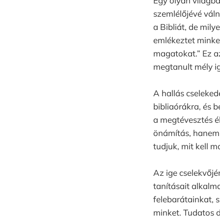
Egy olyan világba
szemlélőjévé váln
a Bibliát, de mil
emlékeztet minket
magatokat.” Ez a
megtanult mély i
A hallás cseleked
bibliaórákra, és b
a megtévesztés é
önámítás, hanem a
tudjuk, mit kell 
Az ige cselekvőjé
tanításait alkalm
felebarátainkat, 
minket. Tudatos 