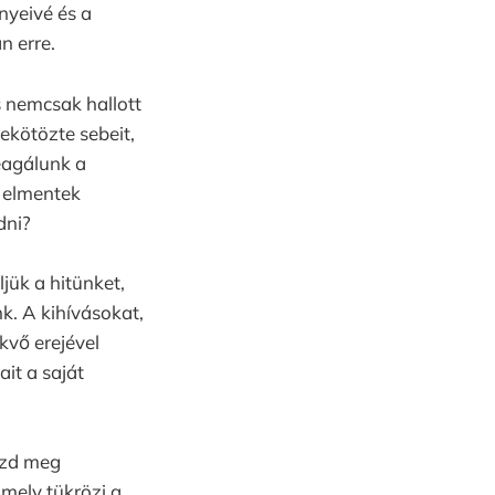
nyeivé és a
n erre.
 nemcsak hallott
bekötözte sebeit,
reagálunk a
k elmentek
dni?
jük a hitünket,
k. A kihívásokat,
kvő erejével
it a saját
dezd meg
amely tükrözi a