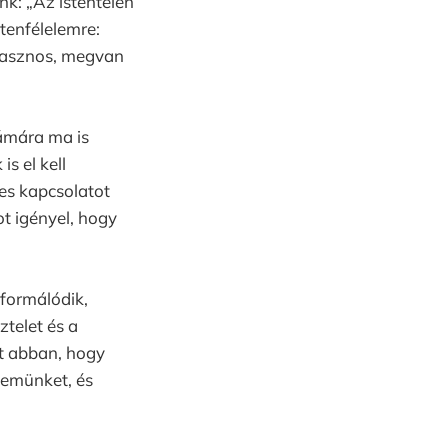
nk: „Az istentelen
tenfélelemre:
 hasznos, megvan
zámára ma is
s el kell
jes kapcsolatot
ot igényel, hogy
 formálódik,
ztelet és a
ít abban, hogy
lemünket, és