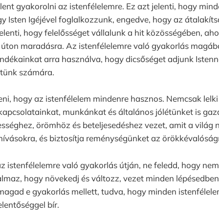
lent gyakorolni az istenfélelemre. Ez azt jelenti, hogy min
y Isten Igéjével foglalkozzunk, engedve, hogy az átalakít
jelenti, hogy felelősséget vállalunk a hit közösségében, aho
 úton maradásra. Az istenfélelemre való gyakorlás magáb
jándékainkat arra használva, hogy dicsőséget adjunk Istenn
etünk számára.
ni, hogy az istenfélelem mindenre hasznos. Nemcsak lelki
apcsolatainkat, munkánkat és általános jólétünket is gaz
kességhez, örömhöz és beteljesedéshez vezet, amit a világ
ihívásokra, és biztosítja reménységünket az örökkévalóság
z istenfélelemre való gyakorlás útján, ne feledd, hogy ne
almaz, hogy növekedj és változz, vezet minden lépésedben.
l magad e gyakorlás mellett, tudva, hogy minden istenfélele
elentőséggel bír.