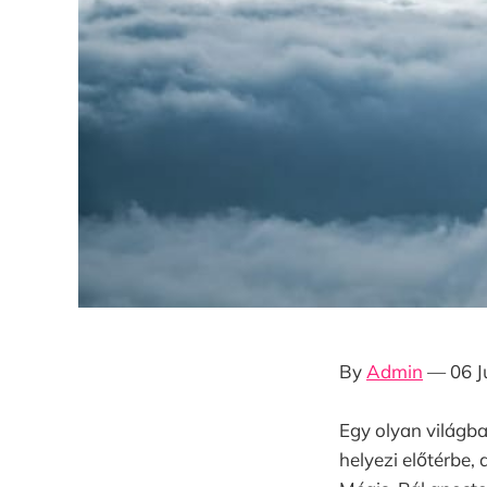
By
Admin
— 06 J
Egy olyan világba
helyezi előtérbe, 