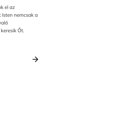
k el az
át Isten nemcsak a
való
 keresik Őt.