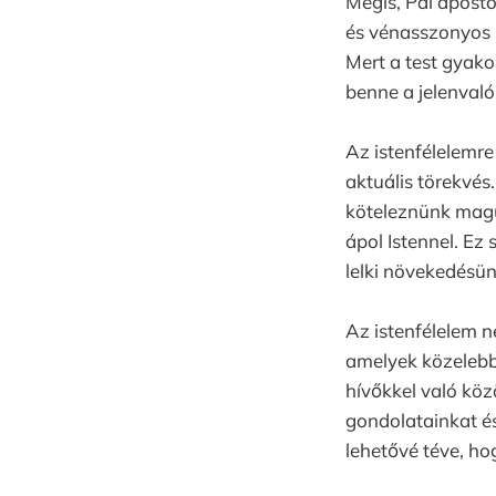
Mégis, Pál aposto
és vénasszonyos 
Mert a test gyak
benne a jelenvaló
Az istenfélelemr
aktuális törekvés
köteleznünk magun
ápol Istennel. Ez
lelki növekedésün
Az istenfélelem n
amelyek közelebb 
hívőkkel való kö
gondolatainkat és
lehetővé téve, ho