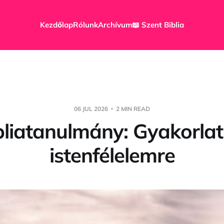
Kezdőlap
Rólunk
Archívum
📖 Szent Biblia
06 JUL 2026
2 MIN READ
bliatanulmány: Gyakorlat
istenfélelemre