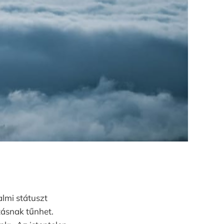
almi státuszt
ltásnak tűnhet.