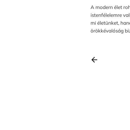
A modern élet roh
istenfélelemre va
mi életünket, hane
örökkévalóság biz