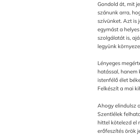
Gondold át, mit je
szánunk arra, hog
szívünket. Azt is 
egymást a helyes
szolgálatát is, a
legyünk környez
Lényeges megérte
hatással, hanem k
istenfélő élet bé
Felkészít a mai k
Ahogy elindulsz a
Szentlélek felhat
hittel kötelezd e
erőfeszítés örök j