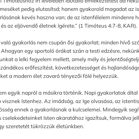
l Timóteushoz írt levelében időtálló emlékeztetést ad nekü
meséket pedig elutasítsd; hanem gyakorold magadat az is
orlásának kevés haszna van; de az istenfélelem mindenre
 és az eljövendő életnek ígérete.” (1 Timóteus 4:7-8, KAR).
e való gyakorlás nem csupán ősi gyakorlat; minden hívő s
. Ahogyan egy sportoló órákat szán a testi edzésre, nekünk i
kat a lelki fegyelem mellett, amely mély és jelentőségtel
 szándékos erőfeszítést, következetességet és hajlandóság
ket a modern élet zavaró tényezői fölé helyezzük.
em egyik napról a másikra történik. Napi gyakorlatok által
visznek Istenhez. Az imádság, az Ige olvasása, az istentis
zösség ennek a gyakorlásnak a kulcselemei. Mindegyik seg
 cselekedeteinket Isten akaratához igazítsuk, formálva jel
gy szeretetét tükrözzük életünkben.