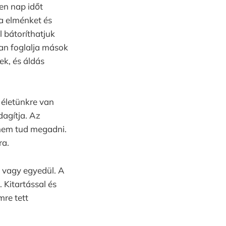
den nap időt
sa elménket és
l bátoríthatjuk
an foglalja mások
ek, és áldás
 életünkre van
dagítja. Az
 nem tud megadni.
ra.
m vagy egyedül. A
 Kitartással és
mre tett